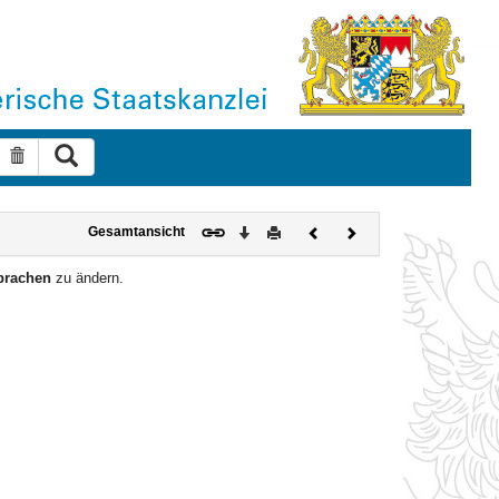
Suche ausführen
Suche zurücksetzen
Download
Drucken
Vorheriges
Nächstes
Gesamtansicht
Dokument
Dokument
prachen
zu ändern.