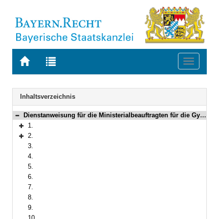
Zur
Zur
Toggle
Startseite
Trefferliste
navigati
von
der
BAYERN.RECHT
letzten
Navigation
Inhaltsverzeichnis
Suche
Dienstanweisung für die Ministerialbeauftragten für die Gymnasien
Bereich reduzieren
1.
Bereich erweitern
2.
Bereich erweitern
3.
4.
5.
6.
7.
8.
9.
10.