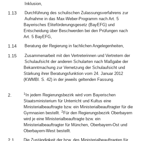
Inklusion,
1.13
Durchführung des schulischen Zulassungsverfahrens zur
Aufnahme in das Max-Weber-Programm nach Art. 5
Bayerisches Eliteförderungsgesetz (BayEFG) und
Entscheidung über Beschwerden bei den Prüfungen nach
Art. 5 BayEFG,
1.14
Beratung der Regierung in fachlichen Angelegenheiten,
1.15
Zusammenarbeit mit den Vertreterinnen und Vertretern der
Schulaufsicht der anderen Schularten nach Maßgabe der
Bekanntmachung zur Vernetzung der Schulaufsicht und
Stärkung ihrer Beratungsfunktion vom 24. Januar 2012
(KWMBl. S. 42) in der jeweils geltenden Fassung.
1
2.
In jedem Regierungsbezirk wird vom Bayerischen
Staatsministerium für Unterricht und Kultus eine
Ministerialbeauftragte bzw. ein Ministerialbeauftragter für die
2
Gymnasien bestellt.
Für den Regierungsbezirk Oberbayern
wird je eine Ministerialbeauftragte bzw. ein
Ministerialbeauftragter für München, Oberbayern-Ost und
Oberbayern-West bestellt.
2.1
Die Zuständigkeit der bzw. des Ministerialbeauftragten für