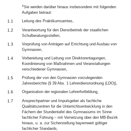
4
Sie werden darüber hinaus insbesondere mit folgenden
Aufgaben betraut:
1.1
Leitung des Praktikumsamtes,
1.2
Verantwortung für den Dienstbetrieb der staatlichen
Schulberatungsstellen,
1.3
Vorprüfung von Anträgen auf Errichtung und Ausbau von
Gymnasien,
1.4
Vorbereitung und Leitung von Direktorentagungen,
Koordinierung von Maßnahmen und Veranstaltungen
verschiedener Gymnasien,
1.5
Prüfung der von den Gymnasien vorzulegenden
Jahresberichte (§ 39 Abs. 1 Lehrerdienstordnung (LDO)),
1.6
Organisation der regionalen Lehrerfortbildung,
1.7
Ansprechpartner und Impulsgeber als fachliche
Qualitätszentren für die Unterrichtsentwicklung in den
Fächern der Stundentafel des Gymnasiums im Sinne
fachlicher Führung – mit Vernetzung über den MB-Bezirk
hinaus, u. a. zur Sicherstellung bayernweit gültiger
fachlicher Standards,