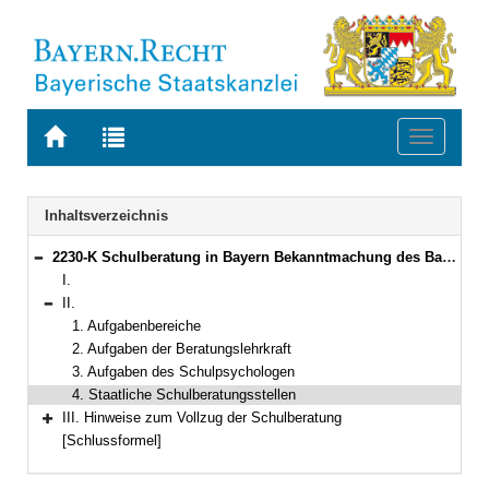
Zur
Zur
Toggle
Startseite
Trefferliste
navigati
von
der
BAYERN.RECHT
letzten
Navigation
Inhaltsverzeichnis
Suche
2230-K Schulberatung in Bayern Bekanntmachung des Bayerischen Staatsministeriums für Unterricht und Kultus vom 29. Oktober 2001, Az. VI/9-S4305-6/40 922 (KWMBl. I S. 454) (StAnz. Nr. 47)
Bereich reduzieren
I.
II.
Bereich reduzieren
1. Aufgabenbereiche
2. Aufgaben der Beratungslehrkraft
3. Aufgaben des Schulpsychologen
4. Staatliche Schulberatungsstellen
III. Hinweise zum Vollzug der Schulberatung
Bereich erweitern
[Schlussformel]