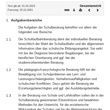
Inhalt
Gesamtansicht
Text gilt ab: 01.04.2023
Download
Drucken
Vorheriges
Nächste
Fassung: 29.10.2001
Dokument
Dokume
1.
Aufgabenbereiche
Die Aufgaben der Schulberatung betreffen vor allem die
folgenden vier Bereiche:
1.1
Die Schullaufbahnberatung dient der individuellen Beratung
hinsichtlich der Wahl der Schullaufbahn und der allgemeinen
Information über das schulische Bildungsangebot. Sie wirkt
mit bei der Diagnose besonderer Begabungen, bei der
beruflichen Orientierung und ggf. bei der
studienvorbereitenden Beratung.
1.2
Die pädagogisch-psychologische Beratung hilft bei der
Bewältigung von Schulproblemen wie Lern- und
Leistungsschwierigkeiten, Verhaltensauffälligkeiten und
schulischen Konflikten. Dazu gehört die Beratung der
Erziehungsberechtigten und ggf. der Ausbildungsbetriebe.
1.3
In der Beratung von Schule und Lehrkräften sollen die in der
Schulberatung gewonnenen Erkenntnisse und bewährten
Methoden für den Unterricht, für die erzieherische
Wirksamkeit der Schulen und für die Weiterentwicklung der