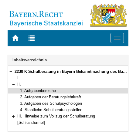
Zur
Zur
Toggle
Startseite
Trefferliste
navigati
von
der
BAYERN.RECHT
letzten
Navigation
Inhaltsverzeichnis
Suche
2230-K Schulberatung in Bayern Bekanntmachung des Bayerischen Staatsministeriums für Unterricht und Kultus vom 29. Oktober 2001, Az. VI/9-S4305-6/40 922 (KWMBl. I S. 454) (StAnz. Nr. 47)
Bereich reduzieren
I.
II.
Bereich reduzieren
1. Aufgabenbereiche
2. Aufgaben der Beratungslehrkraft
3. Aufgaben des Schulpsychologen
4. Staatliche Schulberatungsstellen
III. Hinweise zum Vollzug der Schulberatung
Bereich erweitern
[Schlussformel]