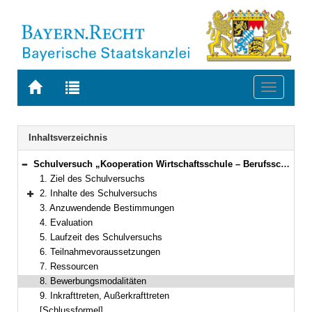
Zur
Zur
Toggle
Startseite
Trefferliste
navigati
von
der
BAYERN.RECHT
letzten
Navigation
Inhaltsverzeichnis
Suche
Schulversuch „Kooperation Wirtschaftsschule – Berufsschule/Berufsfachschule/Berufliche Oberschule“
Bereich reduzieren
1. Ziel des Schulversuchs
2. Inhalte des Schulversuchs
Bereich erweitern
3. Anzuwendende Bestimmungen
4. Evaluation
5. Laufzeit des Schulversuchs
6. Teilnahmevoraussetzungen
7. Ressourcen
8. Bewerbungsmodalitäten
9. Inkrafttreten, Außerkrafttreten
[Schlussformel]