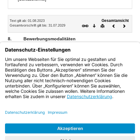
Inhalt
Gesamtansicht
Text gilt ab: 01.08.2023
Download
Drucken
Vorheriges
Nächste
Gesamtvorschrift gilt bis: 31.07.2029
Dokument
Dokume
8.
Bewerbungsmodalitäten
Die Schulen bewerben sich über die jeweilige Schulaufsicht
formlos mit einem Umsetzungskonzept der kooperierenden
Schulen bis 30. November 2023 beim Staatsministerium,
Referat VI.4, zu Händen OStR Stefan Zitzelsberger.
Bayern.de
BayernPortal
Datenschutz
Impressum
Barrierefreiheit
Hilfe