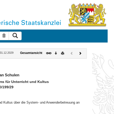
Suche ausführen
Suche zurücksetzen
Download
Drucken
Vorheriges
Nächstes
: 31.12.2029
Gesamtansicht
Dokument
Dokument
(inaktiv)
an Schulen
s für Unterricht und Kultus
0/199/29
und Kultus über die System- und Anwenderbetreuung an