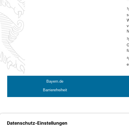
1
s
W
v
N
3
G
f
4
e
Bayern.de
Barrierefreiheit