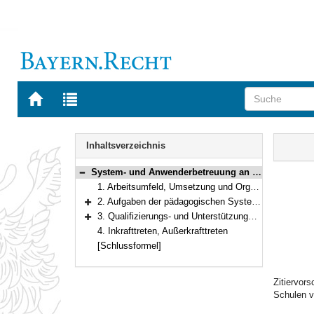
Zur
Zur
Startseite
Trefferliste
von
der
Navigation
BAYERN.RECHT
letzten
Inhalt
Inhaltsverzeichnis
Suche
System- und Anwenderbetreuung an Schulen
Bereich reduzieren
1. Arbeitsumfeld, Umsetzung und Organisation der pädagogischen System- und Anwenderbetreuung
2. Aufgaben der pädagogischen System- und Anwenderbetreuung
Bereich erweitern
3. Qualifizierungs- und Unterstützungsmaßnahmen für die pädagogische System- und Anwenderbetreuung
Bereich erweitern
4. Inkrafttreten, Außerkrafttreten
[Schlussformel]
Zitiervor
Schulen v