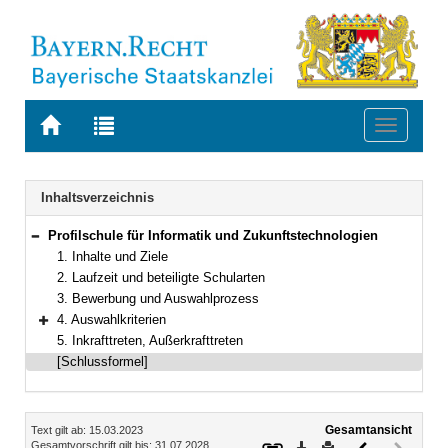
Zur
Zur
Toggle
Startseite
Trefferliste
navigati
von
der
BAYERN.RECHT
letzten
Navigation
Inhaltsverzeichnis
Suche
Profilschule für Informatik und Zukunftstechnologien
Bereich reduzieren
1. Inhalte und Ziele
2. Laufzeit und beteiligte Schularten
3. Bewerbung und Auswahlprozess
4. Auswahlkriterien
Bereich erweitern
5. Inkrafttreten, Außerkrafttreten
[Schlussformel]
Inhalt
Gesamtansicht
Text gilt ab: 15.03.2023
Download
Drucken
Vorheriges
Nächste
Gesamtvorschrift gilt bis: 31.07.2028