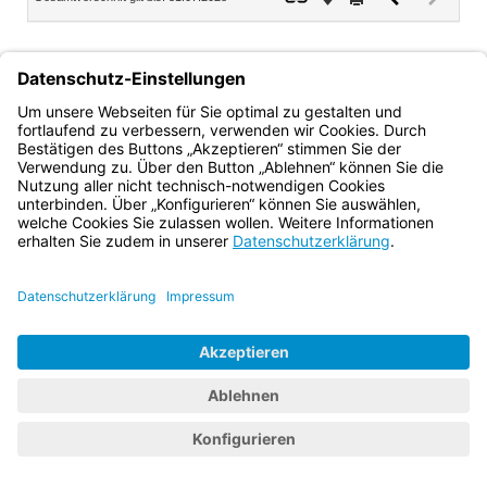
Dokument
Dokume
(inaktiv)
Stefan Graf
Ministerialdirektor
Bayern.de
BayernPortal
Datenschutz
Impressum
Barrierefreiheit
Hilfe
Kontakt
Kontrastwechsel
Schriftgröße