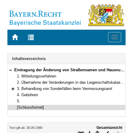
Zur
Zur
Toggle
Startseite
Trefferliste
navigati
von
der
BAYERN.RECHT
letzten
Navigation
Inhaltsverzeichnis
Suche
Eintragung der Änderung von Straßennamen und Hausnummern in das Liegenschaftskataster und in das Grundbuch
Bereich reduzieren
1. Mitteilungsverfahren
2. Übernahme der Veränderungen in das Liegenschaftskataster, das Grundbuch und das Grundbesitzkataster
3. Behandlung von Sonderfällen beim Vermessungsamt
Bereich erweitern
4. Gebühren
5.
[Schlussformel]
Inhalt
Gesamtansicht
Text gilt ab: 30.09.1980
Download
Drucken
Vorheriges
Nächste