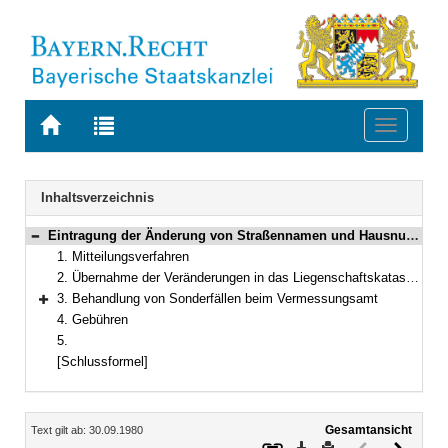
Zur
Zur
Toggle
Startseite
Trefferliste
navigati
von
der
BAYERN.RECHT
letzten
Navigation
Inhaltsverzeichnis
Suche
Eintragung der Änderung von Straßennamen und Hausnummern in das Liegenschaftskataster und in das Grundbuch
Bereich reduzieren
1. Mitteilungsverfahren
2. Übernahme der Veränderungen in das Liegenschaftskataster, das Grundbuch und das Grundbesitzkataster
3. Behandlung von Sonderfällen beim Vermessungsamt
Bereich erweitern
4. Gebühren
5.
[Schlussformel]
Inhalt
Gesamtansicht
Text gilt ab: 30.09.1980
Download
Drucken
Vorheriges
Nächste