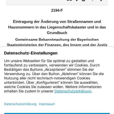
Dokument
Dokume
(inaktiv)
2194-F
Eintragung der Änderung von Straßennamen und
Hausnummern in das Liegenschaftskataster und in das
Grundbuch
Gemeinsame Bekanntmachung der Bayerischen
Staatsministerien der Finanzen, des Innern und der Justiz
vom 30. September 1980, Az. 74 - Vm 5040 - 26 753
(FMBl. S. 420)
(StAnz. Nr. 41)
Bayern.de
BayernPortal
Datenschutz
Impressum
Barrierefreiheit