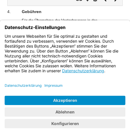
Dokument
Dokume
4.
Gebühren
Für die Übernahme der Veränderungen in das
Liegenschaftskataster und die Fertigung oder Änderung der
Veränderungsnachweise und der Auszüge für den
Amtsgebrauch im Falle von Nummern 3.1 und 3.3 werden
Gebühren nicht erhoben.
Bayern.de
BayernPortal
Datenschutz
Impressum
Barrierefreiheit
Hilfe
Kontakt
Kontrastwechsel
Schriftgröße