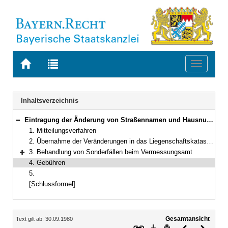
Zur
Zur
Toggle
Startseite
Trefferliste
navigati
von
der
BAYERN.RECHT
letzten
Navigation
Inhaltsverzeichnis
Suche
Eintragung der Änderung von Straßennamen und Hausnummern in das Liegenschaftskataster und in das Grundbuch
Bereich reduzieren
1. Mitteilungsverfahren
2. Übernahme der Veränderungen in das Liegenschaftskataster, das Grundbuch und das Grundbesitzkataster
3. Behandlung von Sonderfällen beim Vermessungsamt
Bereich erweitern
4. Gebühren
5.
[Schlussformel]
Inhalt
Gesamtansicht
Text gilt ab: 30.09.1980
Download
Drucken
Vorheriges
Nächste