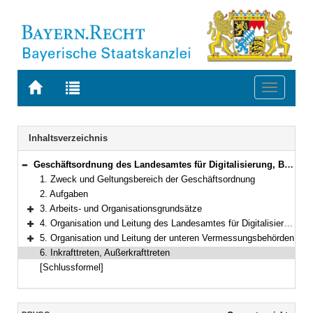
Zur
Zur
Toggle
Startseite
Trefferliste
navigati
von
der
BAYERN.RECHT
letzten
Navigation
Inhaltsverzeichnis
Suche
Geschäftsordnung des Landesamtes für Digitalisierung, Breitband und Vermessung und der Ämter für Digitalisierung, Breitband und Vermessung
Bereich reduzieren
1. Zweck und Geltungsbereich der Geschäftsordnung
2. Aufgaben
3. Arbeits- und Organisationsgrundsätze
Bereich erweitern
4. Organisation und Leitung des Landesamtes für Digitalisierung, Breitband und Vermessung
Bereich erweitern
5. Organisation und Leitung der unteren Vermessungsbehörden
Bereich erweitern
6. Inkrafttreten, Außerkrafttreten
[Schlussformel]
Inhalt