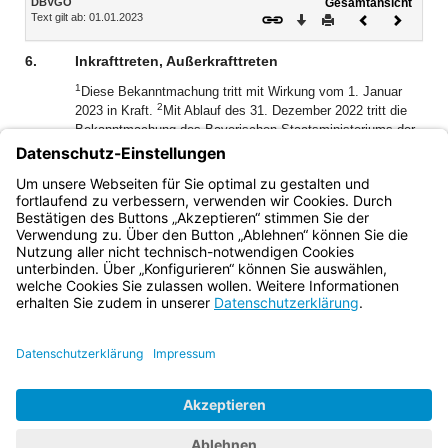
DBVGO
Gesamtansicht
Text gilt ab: 01.01.2023
Download
Drucken
Vorheriges
Nächste
Dokument
Dokume
6.
Inkrafttreten, Außerkrafttreten
1
Diese Bekanntmachung tritt mit Wirkung vom 1. Januar
2
2023 in Kraft.
Mit Ablauf des 31. Dezember 2022 tritt die
Bekanntmachung des Bayerischen Staatsministeriums der
Finanzen über die Geschäftsordnung für das Landesamt für
Vermessung und Geoinformation und für die
Vermessungsämter in Bayern (LV-GO) vom 26. Februar
2009 (FMBl. S. 49) außer Kraft.
Bayern.de
BayernPortal
Datenschutz
Impressum
Barrierefreiheit
Hilfe
Kontakt