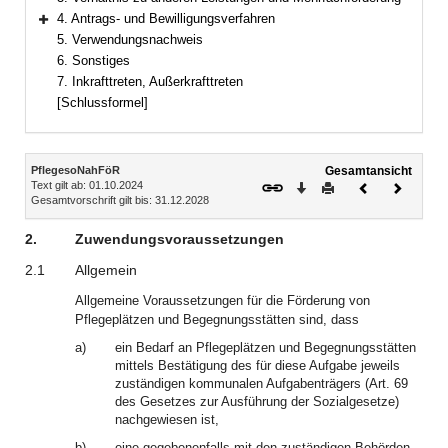
4. Antrags- und Bewilligungsverfahren
Bereich erweitern
5. Verwendungsnachweis
6. Sonstiges
7. Inkrafttreten, Außerkrafttreten
[Schlussformel]
Inhalt
PflegesoNahFöR
Gesamtansicht
Text gilt ab: 01.10.2024
Download
Drucken
Vorheriges
Nächste
Gesamtvorschrift gilt bis: 31.12.2028
Dokument
Dokume
2.
Zuwendungsvoraussetzungen
2.1
Allgemein
Allgemeine Voraussetzungen für die Förderung von
Pflegeplätzen und Begegnungsstätten sind, dass
a)
ein Bedarf an Pflegeplätzen und Begegnungsstätten
mittels Bestätigung des für diese Aufgabe jeweils
zuständigen kommunalen Aufgabenträgers (Art. 69
des Gesetzes zur Ausführung der Sozialgesetze)
nachgewiesen ist,
b)
eine gegebenenfalls mit den zuständigen Behörden