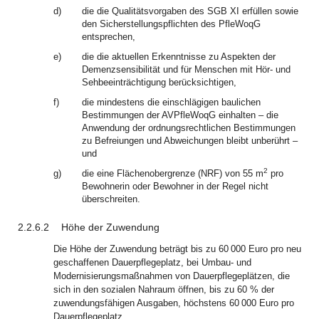
d)
die die Qualitätsvorgaben des SGB XI erfüllen sowie
den Sicherstellungspflichten des PfleWoqG
entsprechen,
e)
die die aktuellen Erkenntnisse zu Aspekten der
Demenzsensibilität und für Menschen mit Hör- und
Sehbeeinträchtigung berücksichtigen,
f)
die mindestens die einschlägigen baulichen
Bestimmungen der AVPfleWoqG einhalten – die
Anwendung der ordnungsrechtlichen Bestimmungen
zu Befreiungen und Abweichungen bleibt unberührt –
und
2
g)
die eine Flächenobergrenze (NRF) von 55 m
pro
Bewohnerin oder Bewohner in der Regel nicht
überschreiten.
2.2.6.2
Höhe der Zuwendung
Die Höhe der Zuwendung beträgt bis zu 60 000 Euro pro neu
geschaffenen Dauerpflegeplatz, bei Umbau- und
Modernisierungsmaßnahmen von Dauerpflegeplätzen, die
sich in den sozialen Nahraum öffnen, bis zu 60 % der
zuwendungsfähigen Ausgaben, höchstens 60 000 Euro pro
Dauerpflegeplatz.