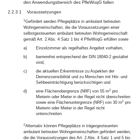
den Anwendungsbereich des PfleWoqG fallen
2.2.3.1
Voraussetzungen
1
Gefördert werden Pflegeplätze in ambulant betreuten
Wohngemeinschaften, die die Voraussetzungen einer
selbstgesteuerten ambulant betreuten Wohngemeinschaft
gemäß Art. 2 Abs. 4 Satz 1 bis 4 PfleWoqG erfüllen sowie
a)
Einzelzimmer als regelhaftes Angebot vorhalten,
b)
barrierefrei entsprechend der DIN 18040-2 gestaltet
sind,
c)
die aktuellen Erkenntnisse zu Aspekten der
Demenzsensibilität und zu Menschen mit Hör- und
Sehbeeinträchtigung berücksichtigen und
2
d)
eine Flächenobergrenze (NRF) von 55 m
pro
Mieterin oder Mieter in der Regel nicht überschreiten
2
sowie eine Flächenuntergrenze (NRF) von 30 m
pro
Mieterin oder Mieter in der Regel nicht
unterschreiten.
2
Alternativ können Pflegeplätze in trägergesteuerten
ambulant betreuten Wohngemeinschaften gefördert werden,
die die Voraussetzungen des Art. 2 Abs. 4 Satz 1 und 5 bis