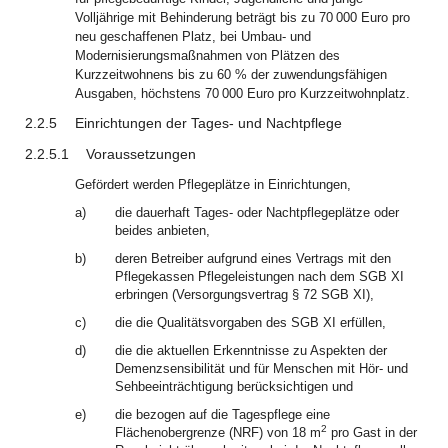
Volljährige mit Behinderung beträgt bis zu 70 000 Euro pro
neu geschaffenen Platz, bei Umbau- und
Modernisierungsmaßnahmen von Plätzen des
Kurzzeitwohnens bis zu 60 % der zuwendungsfähigen
Ausgaben, höchstens 70 000 Euro pro Kurzzeitwohnplatz.
2.2.5
Einrichtungen der Tages- und Nachtpflege
2.2.5.1
Voraussetzungen
Gefördert werden Pflegeplätze in Einrichtungen,
a)
die dauerhaft Tages- oder Nachtpflegeplätze oder
beides anbieten,
b)
deren Betreiber aufgrund eines Vertrags mit den
Pflegekassen Pflegeleistungen nach dem SGB XI
erbringen (Versorgungsvertrag § 72 SGB XI),
c)
die die Qualitätsvorgaben des SGB XI erfüllen,
d)
die die aktuellen Erkenntnisse zu Aspekten der
Demenzsensibilität und für Menschen mit Hör- und
Sehbeeinträchtigung berücksichtigen und
e)
die bezogen auf die Tagespflege eine
2
Flächenobergrenze (NRF) von 18 m
pro Gast in der