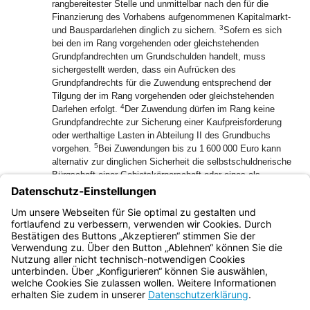
rangbereitester Stelle und unmittelbar nach den für die
Finanzierung des Vorhabens aufgenommenen Kapitalmarkt-
3
und Bauspardarlehen dinglich zu sichern.
Sofern es sich
bei den im Rang vorgehenden oder gleichstehenden
Grundpfandrechten um Grundschulden handelt, muss
sichergestellt werden, dass ein Aufrücken des
Grundpfandrechts für die Zuwendung entsprechend der
Tilgung der im Rang vorgehenden oder gleichstehenden
4
Darlehen erfolgt.
Der Zuwendung dürfen im Rang keine
Grundpfandrechte zur Sicherung einer Kaufpreisforderung
oder werthaltige Lasten in Abteilung II des Grundbuchs
5
vorgehen.
Bei Zuwendungen bis zu 1 600 000 Euro kann
alternativ zur dinglichen Sicherheit die selbstschuldnerische
Bürgschaft einer Gebietskörperschaft oder eines als
Steuerbürge zugelassenen Kreditinstituts mit Sitz in der
6
Europäischen Union vorgelegt werden.
Bei
Gebietskörperschaften ist regelmäßig keine dingliche
Sicherung erforderlich.
Bayern.de
BayernPortal
Datenschutz