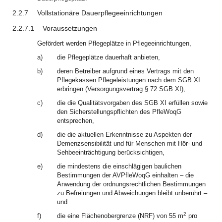
2.2.7
Vollstationäre Dauerpflegeeinrichtungen
2.2.7.1
Voraussetzungen
Gefördert werden Pflegeplätze in Pflegeeinrichtungen,
a)
die Pflegeplätze dauerhaft anbieten,
b)
deren Betreiber aufgrund eines Vertrags mit den
Pflegekassen Pflegeleistungen nach dem SGB XI
erbringen (Versorgungsvertrag § 72 SGB XI),
c)
die die Qualitätsvorgaben des SGB XI erfüllen sowie
den Sicherstellungspflichten des PfleWoqG
entsprechen,
d)
die die aktuellen Erkenntnisse zu Aspekten der
Demenzsensibilität und für Menschen mit Hör- und
Sehbeeinträchtigung berücksichtigen,
e)
die mindestens die einschlägigen baulichen
Bestimmungen der AVPfleWoqG einhalten – die
Anwendung der ordnungsrechtlichen Bestimmungen
zu Befreiungen und Abweichungen bleibt unberührt –
und
2
f)
die eine Flächenobergrenze (NRF) von 55 m
pro