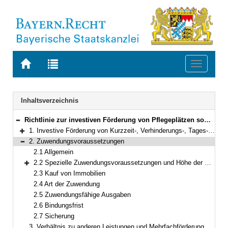
Zur
Zur
Toggle
Startseite
Trefferliste
navigati
von
der
BAYERN.RECHT
letzten
Navigation
Inhaltsverzeichnis
Suche
Richtlinie zur investiven Förderung von Pflegeplätzen sowie der Gestaltung von Pflege und Betreuung im sozialen Nahraum
Bereich reduzieren
1. Investive Förderung von Kurzzeit-, Verhinderungs-, Tages- und Nachtpflegeplätzen, ambulant betreuten Wohngemeinschaften, Dauerpflegeplätzen, Begegnungsstätten und palliativen Pflegeplätzen in Pflegeeinrichtungen
Bereich erweitern
2. Zuwendungsvoraussetzungen
Bereich reduzieren
2.1 Allgemein
2.2 Spezielle Zuwendungsvoraussetzungen und Höhe der Zuwendung der einzelnen Einrichtungsarten, Wohnformen und Angebote
Bereich erweitern
2.3 Kauf von Immobilien
2.4 Art der Zuwendung
2.5 Zuwendungsfähige Ausgaben
2.6 Bindungsfrist
2.7 Sicherung
3. Verhältnis zu anderen Leistungen und Mehrfachförderung