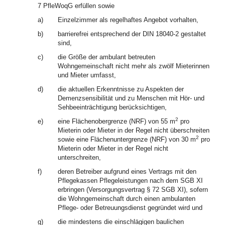
7 PfleWoqG erfüllen sowie
a)
Einzelzimmer als regelhaftes Angebot vorhalten,
b)
barrierefrei entsprechend der DIN 18040-2 gestaltet
sind,
c)
die Größe der ambulant betreuten
Wohngemeinschaft nicht mehr als zwölf Mieterinnen
und Mieter umfasst,
d)
die aktuellen Erkenntnisse zu Aspekten der
Demenzsensibilität und zu Menschen mit Hör- und
Sehbeeinträchtigung berücksichtigen,
2
e)
eine Flächenobergrenze (NRF) von 55 m
pro
Mieterin oder Mieter in der Regel nicht überschreiten
2
sowie eine Flächenuntergrenze (NRF) von 30 m
pro
Mieterin oder Mieter in der Regel nicht
unterschreiten,
f)
deren Betreiber aufgrund eines Vertrags mit den
Pflegekassen Pflegeleistungen nach dem SGB XI
erbringen (Versorgungsvertrag § 72 SGB XI), sofern
die Wohngemeinschaft durch einen ambulanten
Pflege- oder Betreuungsdienst gegründet wird und
g)
die mindestens die einschlägigen baulichen