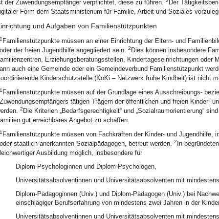
3
st der Zuwendungsempfänger verpflichtet, diese zu führen.
Der Tätigkeitsber
igitaler Form dem Staatsministerium für Familie, Arbeit und Soziales vorzuleg
inrichtung und Aufgaben von Familienstützpunkten
1
Familienstützpunkte müssen an einer Einrichtung der Eltern- und Familienbil
2
oder der freien Jugendhilfe angegliedert sein.
Dies können insbesondere Famil
amilienzentren, Erziehungsberatungsstellen, Kindertageseinrichtungen oder 
ann auch eine Gemeinde oder ein Gemeindeverbund Familienstützpunkt wer
oordinierende Kinderschutzstelle (KoKi – Netzwerk frühe Kindheit) ist nicht m
1
Familienstützpunkte müssen auf der Grundlage eines Ausschreibungs- bezie
Zuwendungsempfängers tätigen Trägern der öffentlichen und freien Kinder-
2
erden.
Die Kriterien „Bedarfsgerechtigkeit“ und „Sozialraumorientierung“ sind
amilien gut erreichbares Angebot zu schaffen.
1
Familienstützpunkte müssen von Fachkräften der Kinder- und Jugendhilfe, i
2
oder staatlich anerkannten Sozialpädagogen, betreut werden.
In begründeten
leichwertiger Ausbildung möglich, insbesondere für
Diplom-Psychologinnen und Diplom-Psychologen,
Universitätsabsolventinnen und Universitätsabsolventen mit mindesten
Diplom-Pädagoginnen (Univ.) und Diplom-Pädagogen (Univ.) bei Nachwei
einschlägiger Berufserfahrung von mindestens zwei Jahren in der Kinder
Universitätsabsolventinnen und Universitätsabsolventen mit mindesten