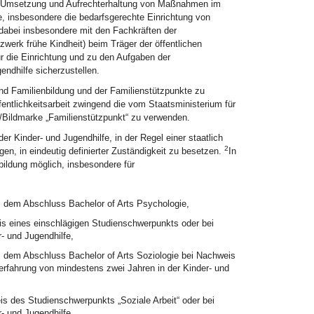
ng, Umsetzung und Aufrechterhaltung von Maßnahmen im
 insbesondere die bedarfsgerechte Einrichtung von
dabei insbesondere mit den Fachkräften der
werk frühe Kindheit) beim Träger der öffentlichen
ür die Einrichtung und zu den Aufgaben der
gendhilfe sicherzustellen.
und Familienbildung und der Familienstützpunkte zu
entlichkeitsarbeit zwingend die vom Staatsministerium für
-/Bildmarke „Familienstützpunkt“ zu verwenden.
er Kinder- und Jugendhilfe, in der Regel einer staatlich
2
n, in eindeutig definierter Zuständigkeit zu besetzen.
In
bildung möglich, insbesondere für
s dem Abschluss Bachelor of Arts Psychologie,
is eines einschlägigen Studienschwerpunkts oder bei
- und Jugendhilfe,
s dem Abschluss Bachelor of Arts Soziologie bei Nachweis
erfahrung von mindestens zwei Jahren in der Kinder- und
s des Studienschwerpunkts „Soziale Arbeit“ oder bei
- und Jugendhilfe,