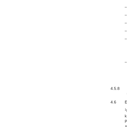
–
–
–
–
–
–
4.5.8
4.6
E
1
k
P
A