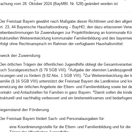
chung vom 28. Oktober 2024 (BayMBl. Nr. 528) geändert worden ist
Der Freistaat Bayern gewährt nach Maßgabe dieser Richtlinien und den allg
rt. 23, 44 Bayerische Haushaltsordnung – BayHO, den dazu erlassenen Verwa
ebenbestimmungen für Zuwendungen zur Projektförderung an kommunale Kör
trukturellen Weiterentwicklung kommunaler Familienbildung und des bayernw
rfolgt ohne Rechtsanspruch im Rahmen der verfügbaren Haushaltsmittel.
weck der Zuwendung
Den örtlichen Trägern der öffentlichen Jugendhilfe obliegt die Gesamtverantw
2
uch Sozialgesetzbuch (§ 79 SGB VIII).
Aufgabe der obersten Landesjugendbe
3
nzuregen und zu fördern (§ 82 Abs. 1 SGB VIII).
Zur Weiterentwicklung der 
amilie (§ 16 SGB VIII) unterstützt der Freistaat Bayern die Landkreise und kr
ernetzung der örtlichen Angebote der Eltern- und Familienbildung sowie bei d
4
ontakt- und Anlaufstellen für Familien in ganz Bayern.
Damit sollen die kin
trukturell und nachhaltig verbessert und ein breitenwirksames und bedarfsgere
egenstand der Förderung
Der Freistaat Bayern fördert Sach- und Personalausgaben für:
eine Koordinierungsstelle für die Eltern- und Familienbildung und für die