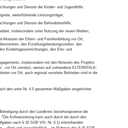
ichtungen und Dienste der Kinder- und Jugendhilfe;
ignete, weiterführende Leistungsträger;
ichtungen und Dienste der Behindertenhilfe;
arbeit, insbesondere unter Nutzung der neuen Medien;
 Akteuren der Eltern- und Familienbildung vor Ort,
ilienzentren, den Erziehungsberatungsstellen, den
 den Kindertageseinrichtungen, den Ehe- und
ngagements, insbesondere mit den Akteuren des Projekts
V., vor Ort vernetzt, weisen auf vorhandene ELTERNTALK-
rten vor Ort; auch regional verortete Behörden sind in die
ach den unter Nr. 4.5 genannten Maßgaben eingerichtet
Beteiligung durch den Landkreis beziehungsweise die
2
.
Die Kofinanzierung kann auch durch die durch den
ufgaben nach § 16 SGB VIII, Nr. 4.1) entstehenden
 – allein und ausschließlich – im Rahmen des § 16 SGB