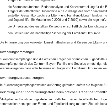
Träger der öffentlichen Jugendhilfe;
die Bestandsaufnahme, Bedarfsanalyse und Konzepterstellung für die El
Trägers der öffentlichen Jugendhilfe auf Grundlage des vom Staatsinstit
erstellten Gesamtkonzepts zur Eltern- und Familienbildung (Handbuch u
und Jugendhilfe, ifb-Materialien 9-2009 und 7-2010) sowie die regelmäß
die Umsetzung des erstellten Konzepts einschließlich der Einrichtung v
den Betrieb und die nachhaltige Sicherung der Familienstützpunkte.
Die Finanzierung von konkreten Einzelmaßnahmen und Kursen der Eltern- und
uwendungsempfänger
Zuwendungsempfänger sind die örtlichen Träger der öffentlichen Jugendhilfe 
rstempfänger durch das Zentrum Bayern Familie und Soziales ermächtigt, di
ersonalausgaben ganz oder teilweise an Träger von Familienstützpunkten weit
uwendungsvoraussetzungen
ie Zuwendungsempfänger werden auf Antrag gefördert, sofern sie folgende Z
inrichtung einer Koordinierungsstelle beim örtlichen Träger der öffentl
1
Aufgabe der Koordinierungsstelle beim örtlichen Träger der öffentlichen Jug
kommunalen Konzepts der Eltern- und Familienbildung mit dem Ziel, ein bed