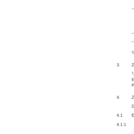
–
–
–
2
3.
Z
1
E
P
4.
Z
D
4.1
E
4.1.1