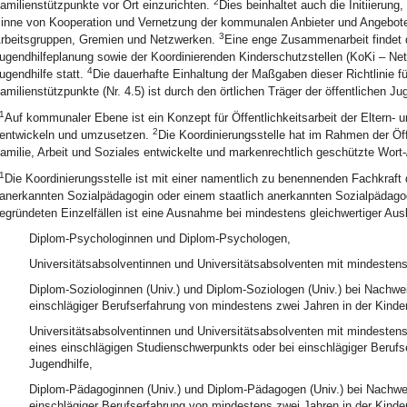
2
amilienstützpunkte vor Ort einzurichten.
Dies beinhaltet auch die Initiieru
inne von Kooperation und Vernetzung der kommunalen Anbieter und Angebote,
3
rbeitsgruppen, Gremien und Netzwerken.
Eine enge Zusammenarbeit findet 
ugendhilfeplanung sowie der Koordinierenden Kinderschutzstellen (KoKi – Netz
4
ugendhilfe statt.
Die dauerhafte Einhaltung der Maßgaben dieser Richtlinie f
amilienstützpunkte (Nr. 4.5) ist durch den örtlichen Träger der öffentlichen Ju
1
Auf kommunaler Ebene ist ein Konzept für Öffentlichkeitsarbeit der Eltern- 
2
entwickeln und umzusetzen.
Die Koordinierungsstelle hat im Rahmen der Öff
amilie, Arbeit und Soziales entwickelte und markenrechtlich geschützte Wort
1
Die Koordinierungsstelle ist mit einer namentlich zu benennenden Fachkraft d
anerkannten Sozialpädagogin oder einem staatlich anerkannten Sozialpädagoge
egründeten Einzelfällen ist eine Ausnahme bei mindestens gleichwertiger Aus
Diplom-Psychologinnen und Diplom-Psychologen,
Universitätsabsolventinnen und Universitätsabsolventen mit mindesten
Diplom-Soziologinnen (Univ.) und Diplom-Soziologen (Univ.) bei Nachwe
einschlägiger Berufserfahrung von mindestens zwei Jahren in der Kinder
Universitätsabsolventinnen und Universitätsabsolventen mit mindesten
eines einschlägigen Studienschwerpunkts oder bei einschlägiger Berufs
Jugendhilfe,
Diplom-Pädagoginnen (Univ.) und Diplom-Pädagogen (Univ.) bei Nachwei
einschlägiger Berufserfahrung von mindestens zwei Jahren in der Kinder