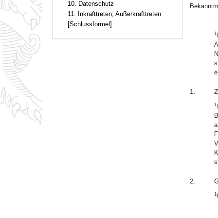
10. Datenschutz
Bekanntma
11. Inkrafttreten; Außerkrafttreten
[Schlussformel]
1
A
N
s
e
1.
Z
1
B
a
F
V
K
s
2.
G
1
–