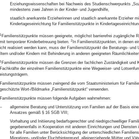
Erziehungswissenschaften bei Nachweis des Studienschwerpunkts „Sozia
mindestens zwei Jahren in der Kinder- und Jugendhilfe,
staatlich anerkannte Erzieherinnen und staatlich anerkannte Erzieher mi
Kindertageseinrichtung für Familienstützpunkte in Kindertageseinrichtu
1
Familienstützpunkte müssen geeignete, möglichst barrierefrei zugängliche 
2
mit temporärer Kinderbetreuung bieten.
In Familienstützpunkten, in denen ei
icht realisiert werden kann, muss der Familienstützpunkt die Beratungs- und 
ltern und/oder Kindern mit Behinderung in anderen geeigneten Räumlichkeite
1
Familienstützpunkte müssen die Grenzen der fachlichen Zuständigkeit und
Fachkräfte der einzelnen Familienstützpunkte eine Wegweiser- und Lotsenfun
eistungsträgern.
Familienstützpunkte müssen zwingend die vom Staatsministerium für Familie,
geschützte Wort-/Bildmarke „Familienstützpunkt“ verwenden.
Familienstützpunkte müssen folgende Aufgaben wahrnehmen:
–
allgemeine Beratung und Unterstützung von Familien auf der Basis eines
Ansatzes gemäß § 16 SGB VIII;
Vorhaltung und Initiierung bedarfsgerechter und niedrigschwelliger Fam
gegebenenfalls in Kooperation mit anderen Einrichtungen und Diensten i
für alle Familien unter Berücksichtigung der unterschiedlichen Familie
Migrations- und/oder Fluchthintergrund, alleinerziehende Mütter und Väte