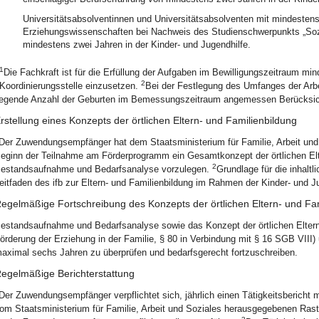
Universitätsabsolventinnen und Universitätsabsolventen mit mindesten
Erziehungswissenschaften bei Nachweis des Studienschwerpunkts „Sozia
mindestens zwei Jahren in der Kinder- und Jugendhilfe.
1
Die Fachkraft ist für die Erfüllung der Aufgaben im Bewilligungszeitraum m
2
Koordinierungsstelle einzusetzen.
Bei der Festlegung des Umfanges der Arbei
iegende Anzahl der Geburten im Bemessungszeitraum angemessen Berücksich
rstellung eines Konzepts der örtlichen Eltern- und Familienbildung
Der Zuwendungsempfänger hat dem Staatsministerium für Familie, Arbeit und
eginn der Teilnahme am Förderprogramm ein Gesamtkonzept der örtlichen Elte
2
estandsaufnahme und Bedarfsanalyse vorzulegen.
Grundlage für die inhalt
eitfaden des ifb zur Eltern- und Familienbildung im Rahmen der Kinder- und J
egelmäßige Fortschreibung des Konzepts der örtlichen Eltern- und Fa
estandsaufnahme und Bedarfsanalyse sowie das Konzept der örtlichen Eltern-
örderung der Erziehung in der Familie, § 80 in Verbindung mit § 16 SGB VIII)
aximal sechs Jahren zu überprüfen und bedarfsgerecht fortzuschreiben.
egelmäßige Berichterstattung
Der Zuwendungsempfänger verpflichtet sich, jährlich einen Tätigkeitsbericht 
om Staatsministerium für Familie, Arbeit und Soziales herausgegebenen Raste