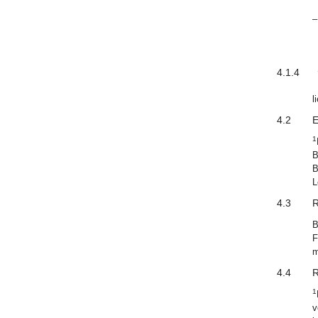
–
4.1.4
l
4.2
E
1
B
B
L
4.3
R
B
F
m
4.4
R
1
v