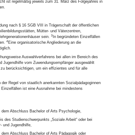
icht ist regelmäßig jeweils zum 31. März des Folgejahres in
en.
dung nach § 16 SGB VIII in Trägerschaft der öffentlichen
ienbildungsstätten, Mütter- und Väterzentren,
3
Mehrgenerationenhäuser sein.
In begründeten Einzelfällen
4
den.
Eine organisatorische Angliederung an die
öglich.
hungsweise Auswahlverfahrens bei allen im Bereich des
 und Jugendhilfe vom Zuwendungsempfänger ausgewählt
 zu berücksichtigen, um ein effizientes und für alle
n der Regel von staatlich anerkannten Sozialpädagoginnen
 Einzelfällen ist eine Ausnahme bei mindestens
s dem Abschluss Bachelor of Arts Psychologie,
s des Studienschwerpunkts „Soziale Arbeit“ oder bei
- und Jugendhilfe,
s dem Abschluss Bachelor of Arts Pädagogik oder