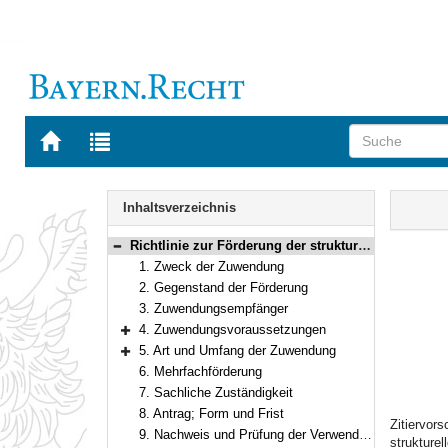
Zur
Zur
Startseite
Trefferliste
von
der
Navigation
BAYERN.RECHT
letzten
Inhalt
Inhaltsverzeichnis
Suche
Richtlinie zur Förderung der strukturellen Weiterentwicklung kommunaler Familienbildung und von Familienstützpunkten
Bereich reduzieren
1. Zweck der Zuwendung
2. Gegenstand der Förderung
3. Zuwendungsempfänger
4. Zuwendungsvoraussetzungen
Bereich erweitern
5. Art und Umfang der Zuwendung
Bereich erweitern
6. Mehrfachförderung
7. Sachliche Zuständigkeit
8. Antrag; Form und Frist
Zitiervor
9. Nachweis und Prüfung der Verwendung
strukture