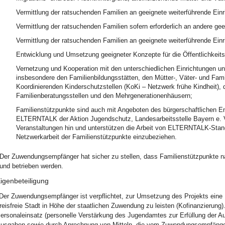
Vermittlung der ratsuchenden Familien an geeignete weiterführende Einr
Vermittlung der ratsuchenden Familien sofern erforderlich an andere gee
Vermittlung der ratsuchenden Familien an geeignete weiterführende Einr
Entwicklung und Umsetzung geeigneter Konzepte für die Öffentlichkeits
Vernetzung und Kooperation mit den unterschiedlichen Einrichtungen und
insbesondere den Familienbildungsstätten, den Mütter-, Väter- und Fam
Koordinierenden Kinderschutzstellen (KoKi – Netzwerk frühe Kindheit),
Familienberatungsstellen und den Mehrgenerationenhäusern;
Familienstützpunkte sind auch mit Angeboten des bürgerschaftlichen E
ELTERNTALK der Aktion Jugendschutz, Landesarbeitsstelle Bayern e. 
Veranstaltungen hin und unterstützen die Arbeit von ELTERNTALK-Stando
Netzwerkarbeit der Familienstützpunkte einzubeziehen.
Der Zuwendungsempfänger hat sicher zu stellen, dass Familienstützpunkte n
und betrieben werden.
igenbeteiligung
Der Zuwendungsempfänger ist verpflichtet, zur Umsetzung des Projekts eine 
reisfreie Stadt in Höhe der staatlichen Zuwendung zu leisten (Kofinanzierung)
ersonaleinsatz (personelle Verstärkung des Jugendamtes zur Erfüllung der A
usgaben sowie durch Anrechnung von Mitteln, die vom Zuwendungsempfänger