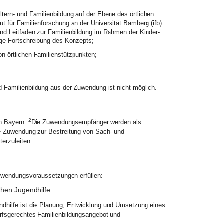
tern- und Familienbildung auf der Ebene des örtlichen
ut für Familienforschung an der Universität Bamberg (ifb)
nd Leitfaden zur Familienbildung im Rahmen der Kinder-
ige Fortschreibung des Konzepts;
on örtlichen Familienstützpunkten;
 Familienbildung aus der Zuwendung ist nicht möglich.
2
in Bayern.
Die Zuwendungsempfänger werden als
e Zuwendung zur Bestreitung von Sach- und
erzuleiten.
uwendungsvoraussetzungen erfüllen:
ichen Jugendhilfe
endhilfe ist die Planung, Entwicklung und Umsetzung eines
arfsgerechtes Familienbildungsangebot und