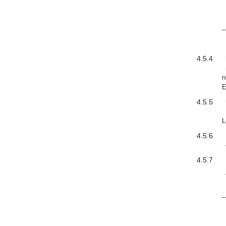
–
4.5.4
n
E
4.5.5
L
4.5.6
4.5.7
–