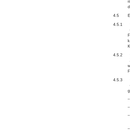
i
d
4.5
E
4.5.1
F
k
K
4.5.2
w
F
4.5.3
g
–
–
–
–