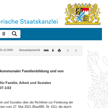
Suche ausführen
Suche zurücksetzen
Download
Drucken
Vorheriges
Nächstes
: 31.12.2028
Gesamtansicht
Dokument
Dokument
(inaktiv)
(inaktiv)
ng kommunaler Familienbildung und von
r Familie, Arbeit und Soziales
07-1/22
t und Soziales über die Richtlinie zur Förderung der
kten vom 27. Mai 2021 (BayMBl. Nr. 411), die durch