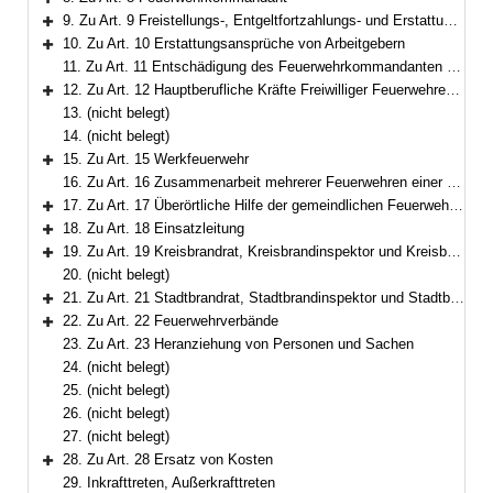
Bereich erweitern
9. Zu Art. 9 Freistellungs-, Entgeltfortzahlungs- und Erstattungsansprüche von Feuerwehrdienstleistenden
Bereich erweitern
10. Zu Art. 10 Erstattungsansprüche von Arbeitgebern
Bereich erweitern
11. Zu Art. 11 Entschädigung des Feuerwehrkommandanten und anderer Feuerwehrdienstleistender
12. Zu Art. 12 Hauptberufliche Kräfte Freiwilliger Feuerwehren; Ständige Wachen
Bereich erweitern
13. (nicht belegt)
14. (nicht belegt)
15. Zu Art. 15 Werkfeuerwehr
Bereich erweitern
16. Zu Art. 16 Zusammenarbeit mehrerer Feuerwehren einer Gemeinde
17. Zu Art. 17 Überörtliche Hilfe der gemeindlichen Feuerwehren
Bereich erweitern
18. Zu Art. 18 Einsatzleitung
Bereich erweitern
19. Zu Art. 19 Kreisbrandrat, Kreisbrandinspektor und Kreisbrandmeister
Bereich erweitern
20. (nicht belegt)
21. Zu Art. 21 Stadtbrandrat, Stadtbrandinspektor und Stadtbrandmeister
Bereich erweitern
22. Zu Art. 22 Feuerwehrverbände
Bereich erweitern
23. Zu Art. 23 Heranziehung von Personen und Sachen
24. (nicht belegt)
25. (nicht belegt)
26. (nicht belegt)
27. (nicht belegt)
28. Zu Art. 28 Ersatz von Kosten
Bereich erweitern
29. Inkrafttreten, Außerkrafttreten