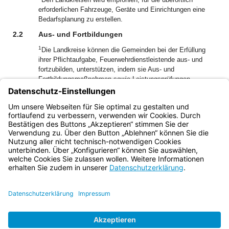
erforderlichen Fahrzeuge, Geräte und Einrichtungen eine
Bedarfsplanung zu erstellen.
2.2
Aus- und Fortbildungen
1
Die Landkreise können die Gemeinden bei der Erfüllung
ihrer Pflichtaufgabe, Feuerwehrdienstleistende aus- und
fortzubilden, unterstützen, indem sie Aus- und
Fortbildungsmaßnahmen sowie Leistungsprüfungen
2
durchführen, unterstützen oder koordinieren.
Es wird
empfohlen, dass Landkreise und beteiligte Gemeinden
Regelungen insbesondere zu Zuständigkeit, Finanzierung
und Haftung vereinbaren.
Bayern.de
BayernPortal
Datenschutz
Impressum
Barrierefreiheit
Hilfe