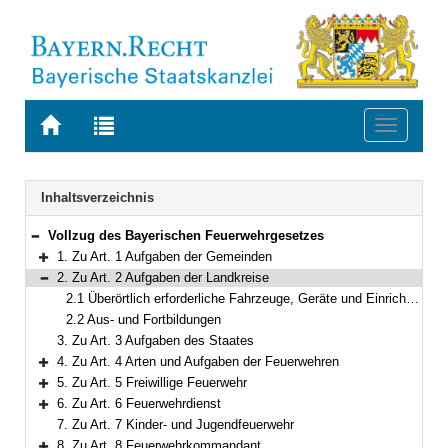
Zur
Zur
Toggle
Startseite
Trefferliste
navigati
von
der
BAYERN.RECHT
letzten
Navigation
Inhaltsverzeichnis
Suche
Vollzug des Bayerischen Feuerwehrgesetzes
Bereich reduzieren
1. Zu Art. 1 Aufgaben der Gemeinden
Bereich erweitern
2. Zu Art. 2 Aufgaben der Landkreise
Bereich reduzieren
2.1 Überörtlich erforderliche Fahrzeuge, Geräte und Einrichtungen
2.2 Aus- und Fortbildungen
3. Zu Art. 3 Aufgaben des Staates
4. Zu Art. 4 Arten und Aufgaben der Feuerwehren
Bereich erweitern
5. Zu Art. 5 Freiwillige Feuerwehr
Bereich erweitern
6. Zu Art. 6 Feuerwehrdienst
Bereich erweitern
7. Zu Art. 7 Kinder- und Jugendfeuerwehr
8. Zu Art. 8 Feuerwehrkommandant