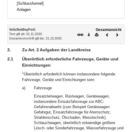
[Schlussformel]
Anlagen
Inhalt
VollzBekBayFwG
Gesamtansicht
Text gilt ab: 01.11.2020
Download
Drucken
Vorheriges
Nächste
Gesamtvorschrift gilt bis: 31.10.2030
Dokument
Dokume
2.
Zu Art. 2 Aufgaben der Landkreise
2.1
Überörtlich erforderliche Fahrzeuge, Geräte und
Einrichtungen
1
Überörtlich erforderlich können insbesondere folgende
Fahrzeuge, Geräte und Einrichtungen sein:
a)
Fahrzeuge
Einsatzleitwagen, Rüstwagen, Gerätewagen,
insbesondere Einsatzfahrzeuge zur ABC-
Gefahrenabwehr (zum Beispiel Gerätewagen
Gefahrgut, Einsatzfahrzeuge für Atemschutz,
Strahlenschutz, Ölschaden, Messtechnik),
Schlauchwagen, überörtlich notwendige größere
Lösch- oder Sonderfahrzeuge, Wasserfahrzeuge und