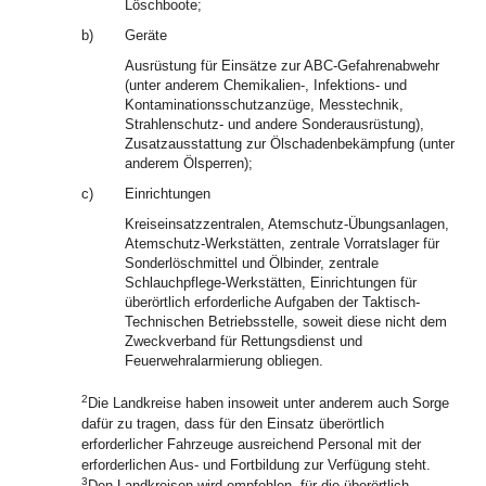
Löschboote;
b)
Geräte
Ausrüstung für Einsätze zur ABC-Gefahrenabwehr
(unter anderem Chemikalien-, Infektions- und
Kontaminationsschutzanzüge, Messtechnik,
Strahlenschutz- und andere Sonderausrüstung),
Zusatzausstattung zur Ölschadenbekämpfung (unter
anderem Ölsperren);
c)
Einrichtungen
Kreiseinsatzzentralen, Atemschutz-Übungsanlagen,
Atemschutz-Werkstätten, zentrale Vorratslager für
Sonderlöschmittel und Ölbinder, zentrale
Schlauchpflege-Werkstätten, Einrichtungen für
überörtlich erforderliche Aufgaben der Taktisch-
Technischen Betriebsstelle, soweit diese nicht dem
Zweckverband für Rettungsdienst und
Feuerwehralarmierung obliegen.
2
Die Landkreise haben insoweit unter anderem auch Sorge
dafür zu tragen, dass für den Einsatz überörtlich
erforderlicher Fahrzeuge ausreichend Personal mit der
erforderlichen Aus- und Fortbildung zur Verfügung steht.
3
Den Landkreisen wird empfohlen, für die überörtlich