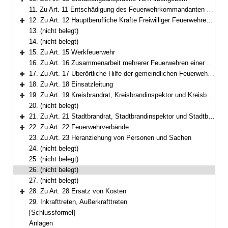
Bereich erweitern
11. Zu Art. 11 Entschädigung des Feuerwehrkommandanten und anderer Feuerwehrdienstleistender
12. Zu Art. 12 Hauptberufliche Kräfte Freiwilliger Feuerwehren; Ständige Wachen
Bereich erweitern
13. (nicht belegt)
14. (nicht belegt)
15. Zu Art. 15 Werkfeuerwehr
Bereich erweitern
16. Zu Art. 16 Zusammenarbeit mehrerer Feuerwehren einer Gemeinde
17. Zu Art. 17 Überörtliche Hilfe der gemeindlichen Feuerwehren
Bereich erweitern
18. Zu Art. 18 Einsatzleitung
Bereich erweitern
19. Zu Art. 19 Kreisbrandrat, Kreisbrandinspektor und Kreisbrandmeister
Bereich erweitern
20. (nicht belegt)
21. Zu Art. 21 Stadtbrandrat, Stadtbrandinspektor und Stadtbrandmeister
Bereich erweitern
22. Zu Art. 22 Feuerwehrverbände
Bereich erweitern
23. Zu Art. 23 Heranziehung von Personen und Sachen
24. (nicht belegt)
25. (nicht belegt)
26. (nicht belegt)
27. (nicht belegt)
28. Zu Art. 28 Ersatz von Kosten
Bereich erweitern
29. Inkrafttreten, Außerkrafttreten
[Schlussformel]
Anlagen