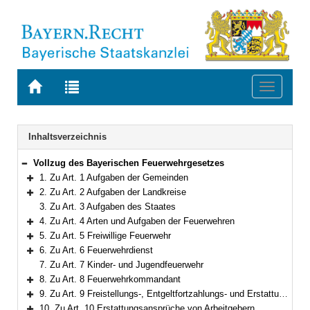
Zur
Zur
Toggle
Startseite
Trefferliste
navigati
von
der
BAYERN.RECHT
letzten
Navigation
Inhaltsverzeichnis
Suche
Vollzug des Bayerischen Feuerwehrgesetzes
Bereich reduzieren
1. Zu Art. 1 Aufgaben der Gemeinden
Bereich erweitern
2. Zu Art. 2 Aufgaben der Landkreise
Bereich erweitern
3. Zu Art. 3 Aufgaben des Staates
4. Zu Art. 4 Arten und Aufgaben der Feuerwehren
Bereich erweitern
5. Zu Art. 5 Freiwillige Feuerwehr
Bereich erweitern
6. Zu Art. 6 Feuerwehrdienst
Bereich erweitern
7. Zu Art. 7 Kinder- und Jugendfeuerwehr
8. Zu Art. 8 Feuerwehrkommandant
Bereich erweitern
9. Zu Art. 9 Freistellungs-, Entgeltfortzahlungs- und Erstattungsansprüche von Feuerwehrdienstleistenden
Bereich erweitern
10. Zu Art. 10 Erstattungsansprüche von Arbeitgebern