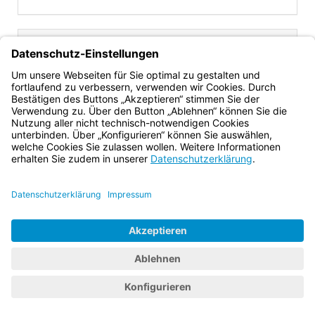
Inhalt
VollzBekBayFwG
Gesamtansicht
Text gilt ab: 01.11.2020
Download
Drucken
Vorheriges
Nächste
Gesamtvorschrift gilt bis: 31.10.2030
Dokument
Dokume
26.
(nicht belegt)
Bayern.de
BayernPortal
Datenschutz
Impressum
Barrierefreiheit
Hilfe
Kontakt
Kontrastwechsel
Schriftgröße