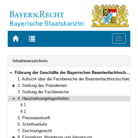
Zur
Zur
Toggle
Startseite
Trefferliste
navigati
von
der
BAYERN.RECHT
letzten
Navigation
Inhaltsverzeichnis
Suche
Führung der Geschäfte der Bayerischen Beamtenfachhochschule
Bereich reduzieren
1. Aufsicht über die Fachbereiche der Beamtenfachhochschule
2. Stellung des Präsidenten
Bereich erweitern
3. Stellung der Fachbereiche
4. Haushaltsangelegenheiten
Bereich reduzieren
4.1
4.2
5. Presseauskunft
6. Schriftverkehr
7. Zeichnungsrecht
8. Einstellung, Abordnung und Versetzung