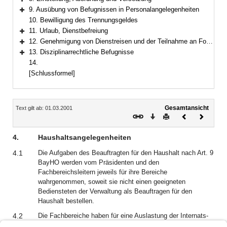
Bereich erweitern
9. Ausübung von Befugnissen in Personalangelegenheiten
Bereich erweitern
10. Bewilligung des Trennungsgeldes
11. Urlaub, Dienstbefreiung
Bereich erweitern
12. Genehmigung von Dienstreisen und der Teilnahme an Fortbildungsveranstaltungen
Bereich erweitern
13. Disziplinarrechtliche Befugnisse
Bereich erweitern
14.
[Schlussformel]
Inhalt
Gesamtansicht
Text gilt ab: 01.03.2001
Download
Drucken
Vorheriges
Nächste
Dokument
Dokume
4.
Haushaltsangelegenheiten
4.1
Die Aufgaben des Beauftragten für den Haushalt nach Art. 9
BayHO werden vom Präsidenten und den
Fachbereichsleitern jeweils für ihre Bereiche
wahrgenommen, soweit sie nicht einen geeigneten
Bediensteten der Verwaltung als Beauftragen für den
Haushalt bestellen.
4.2
Die Fachbereiche haben für eine Auslastung der Internats-
und Unterrichtskapazitäten unter Einbeziehung der