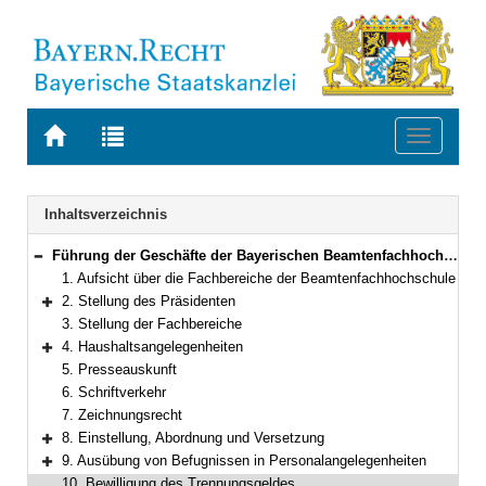
Zur
Zur
Toggle
Startseite
Trefferliste
navigati
von
der
BAYERN.RECHT
letzten
Navigation
Inhaltsverzeichnis
Suche
Führung der Geschäfte der Bayerischen Beamtenfachhochschule
Bereich reduzieren
1. Aufsicht über die Fachbereiche der Beamtenfachhochschule
2. Stellung des Präsidenten
Bereich erweitern
3. Stellung der Fachbereiche
4. Haushaltsangelegenheiten
Bereich erweitern
5. Presseauskunft
6. Schriftverkehr
7. Zeichnungsrecht
8. Einstellung, Abordnung und Versetzung
Bereich erweitern
9. Ausübung von Befugnissen in Personalangelegenheiten
Bereich erweitern
10. Bewilligung des Trennungsgeldes