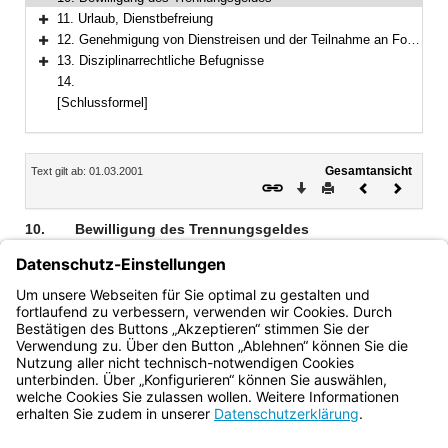
11. Urlaub, Dienstbefreiung
Bereich erweitern
12. Genehmigung von Dienstreisen und der Teilnahme an Fortbildungsveranstaltungen
Bereich erweitern
13. Disziplinarrechtliche Befugnisse
Bereich erweitern
14.
[Schlussformel]
Inhalt
Gesamtansicht
Text gilt ab: 01.03.2001
Download
Drucken
Vorheriges
Nächste
Dokument
Dokume
10.
Bewilligung des Trennungsgeldes
Die Bewilligung und Abwicklung des Trennungsgeldes für
Bedienstete der Beamtenfachhochschule erfolgt durch die
Leiter der Fachbereiche bzw. der Zentralverwaltung für ihren
jeweiligen Bereich.
Bayern.de
BayernPortal
Datenschutz