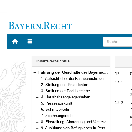
Zur
Zur
Startseite
Trefferliste
von
der
Navigation
BAYERN.RECHT
letzten
Inhalt
Inhaltsverzeichnis
Suche
Führung der Geschäfte der Bayerischen Beamtenfachhochschule
12.
G
Bereich reduzieren
1. Aufsicht über die Fachbereiche der Beamtenfachhochschule
12.1
2. Stellung des Präsidenten
Bereich erweitern
3. Stellung der Fachbereiche
g
4. Haushaltsangelegenheiten
Bereich erweitern
12.2
5. Presseauskunft
6. Schriftverkehr
7. Zeichnungsrecht
a
8. Einstellung, Abordnung und Versetzung
b
Bereich erweitern
9. Ausübung von Befugnissen in Personalangelegenheiten
Bereich erweitern