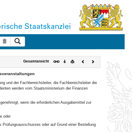
Suche ausführen
Suche zurücksetzen
Download
Drucken
Vorheriges
Nächstes
Gesamtansicht
Dokument
Dokument
sveranstaltungen
ng und der Fachbereichsleiter, die Fachbereichsleiter die
sidenten werden vom Staatsministerium der Finanzen
 genehmigt, wenn die erforderlichen Ausgabemittel zur
e oder
es Prüfungsausschusses oder auf Grund einer Bestellung