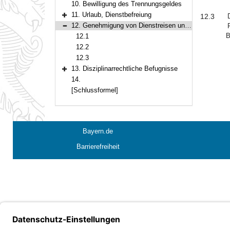
10. Bewilligung des Trennungsgeldes
11. Urlaub, Dienstbefreiung
12.3
Bereich erweitern
12. Genehmigung von Dienstreisen und der Teilnahme an Fortbildungsveranstaltungen
Bereich reduzieren
B
12.1
12.2
12.3
13. Disziplinarrechtliche Befugnisse
Bereich erweitern
14.
[Schlussformel]
Bayern.de
Barrierefreiheit