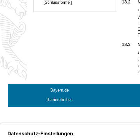
18.2
N
[Schlussformel]
1
W
H
E
F
18.3
N
1
k
k
z
Bayern.de
Barrierefreiheit