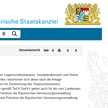
Suche ausführen
Suche zurücksetzen
Download
Drucken
Vorheriges
Nächstes
Gesamtansicht
Dokument
Dokument
em Liegenschaftskataster, Geodatendiensten und Online-
en, bestimmen sich diese nach der Anlage
mt mit Zustimmung des Staatsministeriums
 gemäß Teil A GebVz gelten auch für die vom Landesamt
Preisliste der Bayerischen Vermessungsverwaltung
und Preisliste der Bayerischen Vermessungsverwaltung