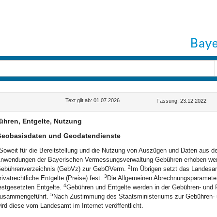
Text gilt ab: 01.07.2026
Fassung: 23.12.2022
hren, Entgelte, Nutzung
eobasisdaten und Geodatendienste
Soweit für die Bereitstellung und die Nutzung von Auszügen und Daten aus d
nwendungen der Bayerischen Vermessungsverwaltung Gebühren erhoben werd
2
ebührenverzeichnis (GebVz) zur GebOVerm.
Im Übrigen setzt das Landesa
3
rivatrechtliche Entgelte (Preise) fest.
Die Allgemeinen Abrechnungsparameter
4
estgesetzten Entgelte.
Gebühren und Entgelte werden in der Gebühren- und 
5
usammengeführt.
Nach Zustimmung des Staatsministeriums zur Gebühren- 
ird diese vom Landesamt im Internet veröffentlicht.