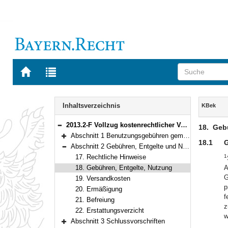
Zur
Zur
Startseite
Trefferliste
von
der
Navigation
BAYERN.RECHT
letzten
Inhalt
Inhaltsverzeichnis
KBek
Suche
2013.2-F Vollzug kostenrechtlicher Vorschriften durch die staatlichen Vermessungsbehörden (Kostenbekanntmachung – KBek) Bekanntmachung des Bayerischen Staatsministeriums der Finanzen und für Heimat vom 23. Dezember 2022, Az. 74-VM 1018-1/10 (BayMBl. 2023 Nr. 22)
18.
Gebü
Bereich reduzieren
Abschnitt 1 Benutzungsgebühren gemäß der Verordnung über die Benutzungsgebühren der unteren Vermessungsbehörden (GebOVerm)
Bereich erweitern
18.1
G
Abschnitt 2 Gebühren, Entgelte und Nutzung von Geobasisdaten der Bayerischen Vermessungsverwaltung
Bereich reduzieren
17. Rechtliche Hinweise
1
18. Gebühren, Entgelte, Nutzung
A
G
19. Versandkosten
p
20. Ermäßigung
f
21. Befreiung
z
22. Erstattungsverzicht
w
Abschnitt 3 Schlussvorschriften
Bereich erweitern