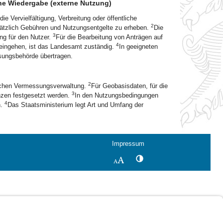
iche Wiedergabe (externe Nutzung)
 Vervielfältigung, Verbreitung oder öffentliche
2
sätzlich Gebühren und Nutzungsentgelte zu erheben.
Die
3
ng für den Nutzer.
Für die Bearbeitung von Anträgen auf
4
eingehen, ist das Landesamt zuständig.
In geeigneten
sungsbehörde übertragen.
2
schen Vermessungsverwaltung.
Für Geobasisdaten, für die
3
nzen festgesetzt werden.
In den Nutzungsbedingungen
4
n.
Das Staatsministerium legt Art und Umfang der
Impressum
Kontrastwechsel
Schriftgröße