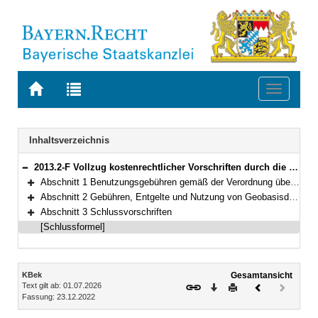
Zur
Zur
Toggle
Startseite
Trefferliste
navigati
von
der
BAYERN.RECHT
letzten
Navigation
Inhaltsverzeichnis
Suche
2013.2-F Vollzug kostenrechtlicher Vorschriften durch die staatlichen Vermessungsbehörden (Kostenbekanntmachung – KBek) Bekanntmachung des Bayerischen Staatsministeriums der Finanzen und für Heimat vom 23. Dezember 2022, Az. 74-VM 1018-1/10 (BayMBl. 2023 Nr. 22)
Bereich reduzieren
Abschnitt 1 Benutzungsgebühren gemäß der Verordnung über die Benutzungsgebühren der unteren Vermessungsbehörden (GebOVerm)
Bereich erweitern
Abschnitt 2 Gebühren, Entgelte und Nutzung von Geobasisdaten der Bayerischen Vermessungsverwaltung
Bereich erweitern
Abschnitt 3 Schlussvorschriften
Bereich erweitern
[Schlussformel]
Inhalt
KBek
Gesamtansicht
Text gilt ab: 01.07.2026
Download
Drucken
Vorheriges
Nächste
Fassung: 23.12.2022
Dokument
Dokume
(inaktiv)