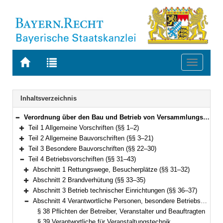
Zur
Zur
Toggle
Startseite
Trefferliste
navigati
von
der
BAYERN.RECHT
letzten
Navigation
Inhaltsverzeichnis
Suche
Verordnung über den Bau und Betrieb von Versammlungsstätten (Versammlungsstättenverordnung – VStättV) Vom 2. November 2007 (GVBl. S. 736) BayRS 2132-1-5-B (§§ 1–49)
Bereich reduzieren
Teil 1 Allgemeine Vorschriften (§§ 1–2)
Bereich erweitern
Teil 2 Allgemeine Bauvorschriften (§§ 3–21)
Bereich erweitern
Teil 3 Besondere Bauvorschriften (§§ 22–30)
Bereich erweitern
Teil 4 Betriebsvorschriften (§§ 31–43)
Bereich reduzieren
Abschnitt 1 Rettungswege, Besucherplätze (§§ 31–32)
Bereich erweitern
Abschnitt 2 Brandverhütung (§§ 33–35)
Bereich erweitern
Abschnitt 3 Betrieb technischer Einrichtungen (§§ 36–37)
Bereich erweitern
Abschnitt 4 Verantwortliche Personen, besondere Betriebsvorschriften (§§ 38–43)
Bereich reduzieren
§ 38 Pflichten der Betreiber, Veranstalter und Beauftragten
§ 39 Verantwortliche für Veranstaltungstechnik