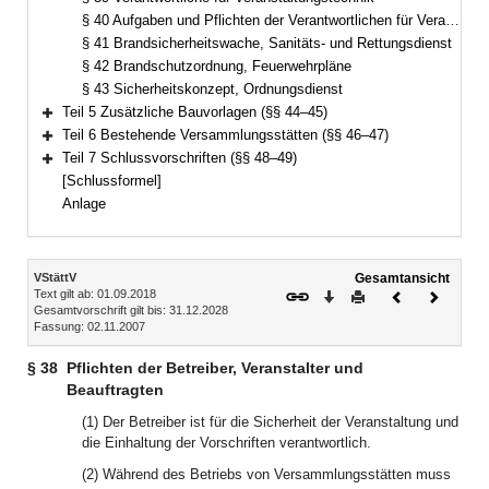
§ 40 Aufgaben und Pflichten der Verantwortlichen für Veranstaltungstechnik, technische Probe
§ 41 Brandsicherheitswache, Sanitäts- und Rettungsdienst
§ 42 Brandschutzordnung, Feuerwehrpläne
§ 43 Sicherheitskonzept, Ordnungsdienst
Teil 5 Zusätzliche Bauvorlagen (§§ 44–45)
Bereich erweitern
Teil 6 Bestehende Versammlungsstätten (§§ 46–47)
Bereich erweitern
Teil 7 Schlussvorschriften (§§ 48–49)
Bereich erweitern
[Schlussformel]
Anlage
Inhalt
VStättV
Gesamtansicht
Text gilt ab: 01.09.2018
Download
Drucken
Vorheriges
Nächste
Gesamtvorschrift gilt bis: 31.12.2028
Dokument
Dokume
Fassung: 02.11.2007
§ 38
Pflichten der Betreiber, Veranstalter und
Beauftragten
(1) Der Betreiber ist für die Sicherheit der Veranstaltung und
die Einhaltung der Vorschriften verantwortlich.
(2) Während des Betriebs von Versammlungsstätten muss