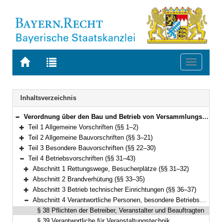
Zur
Zur
Toggle
Startseite
Trefferliste
navigati
von
der
BAYERN.RECHT
letzten
Navigation
Inhaltsverzeichnis
Suche
Verordnung über den Bau und Betrieb von Versammlungsstätten (Versammlungsstättenverordnung – VStättV) Vom 2. November 2007 (GVBl. S. 736) BayRS 2132-1-5-B (§§ 1–49)
Bereich reduzieren
Teil 1 Allgemeine Vorschriften (§§ 1–2)
Bereich erweitern
Teil 2 Allgemeine Bauvorschriften (§§ 3–21)
Bereich erweitern
Teil 3 Besondere Bauvorschriften (§§ 22–30)
Bereich erweitern
Teil 4 Betriebsvorschriften (§§ 31–43)
Bereich reduzieren
Abschnitt 1 Rettungswege, Besucherplätze (§§ 31–32)
Bereich erweitern
Abschnitt 2 Brandverhütung (§§ 33–35)
Bereich erweitern
Abschnitt 3 Betrieb technischer Einrichtungen (§§ 36–37)
Bereich erweitern
Abschnitt 4 Verantwortliche Personen, besondere Betriebsvorschriften (§§ 38–43)
Bereich reduzieren
§ 38 Pflichten der Betreiber, Veranstalter und Beauftragten
§ 39 Verantwortliche für Veranstaltungstechnik