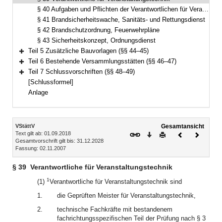
§ 40 Aufgaben und Pflichten der Verantwortlichen für Veranstaltungstechnik, technische Probe
§ 41 Brandsicherheitswache, Sanitäts- und Rettungsdienst
§ 42 Brandschutzordnung, Feuerwehrpläne
§ 43 Sicherheitskonzept, Ordnungsdienst
Teil 5 Zusätzliche Bauvorlagen (§§ 44–45)
Bereich erweitern
Teil 6 Bestehende Versammlungsstätten (§§ 46–47)
Bereich erweitern
Teil 7 Schlussvorschriften (§§ 48–49)
Bereich erweitern
[Schlussformel]
Anlage
Inhalt
VStättV
Gesamtansicht
Text gilt ab: 01.09.2018
Download
Drucken
Vorheriges
Nächste
Gesamtvorschrift gilt bis: 31.12.2028
Dokument
Dokume
Fassung: 02.11.2007
§ 39
Verantwortliche für Veranstaltungstechnik
1
(1)
Verantwortliche für Veranstaltungstechnik sind
1.
die Geprüften Meister für Veranstaltungstechnik,
2.
technische Fachkräfte mit bestandenem
fachrichtungsspezifischen Teil der Prüfung nach § 3