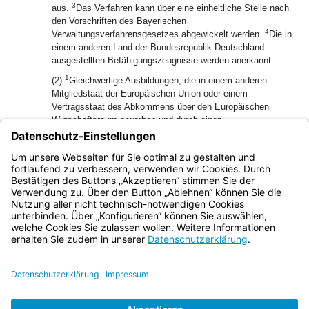
3
aus.
Das Verfahren kann über eine einheitliche Stelle nach
den Vorschriften des Bayerischen
4
Verwaltungsverfahrensgesetzes abgewickelt werden.
Die in
einem anderen Land der Bundesrepublik Deutschland
ausgestellten Befähigungszeugnisse werden anerkannt.
1
(2)
Gleichwertige Ausbildungen, die in einem anderen
Mitgliedstaat der Europäischen Union oder einem
Vertragsstaat des Abkommens über den Europäischen
Wirtschaftsraum erworben und durch einen
Ausbildungsnachweis belegt werden, sind entsprechend den
europäischen Richtlinien zur Anerkennung von
Berufsqualifikationen den in Abs. 1 genannten Ausbildungen
2
gleichgestellt.
Abs. 1 Sätze 2 bis 4 gelten entsprechend.
Bayern.de
BayernPortal
Datenschutz
Impressum
Barrierefreiheit