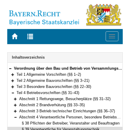
Zur
Zur
Toggle
Startseite
Trefferliste
navigati
von
der
BAYERN.RECHT
letzten
Navigation
Inhaltsverzeichnis
Suche
Verordnung über den Bau und Betrieb von Versammlungsstätten (Versammlungsstättenverordnung – VStättV) Vom 2. November 2007 (GVBl. S. 736) BayRS 2132-1-5-B (§§ 1–49)
Bereich reduzieren
Teil 1 Allgemeine Vorschriften (§§ 1–2)
Bereich erweitern
Teil 2 Allgemeine Bauvorschriften (§§ 3–21)
Bereich erweitern
Teil 3 Besondere Bauvorschriften (§§ 22–30)
Bereich erweitern
Teil 4 Betriebsvorschriften (§§ 31–43)
Bereich reduzieren
Abschnitt 1 Rettungswege, Besucherplätze (§§ 31–32)
Bereich erweitern
Abschnitt 2 Brandverhütung (§§ 33–35)
Bereich erweitern
Abschnitt 3 Betrieb technischer Einrichtungen (§§ 36–37)
Bereich erweitern
Abschnitt 4 Verantwortliche Personen, besondere Betriebsvorschriften (§§ 38–43)
Bereich reduzieren
§ 38 Pflichten der Betreiber, Veranstalter und Beauftragten
§ 39 Verantwortliche für Veranstaltungstechnik