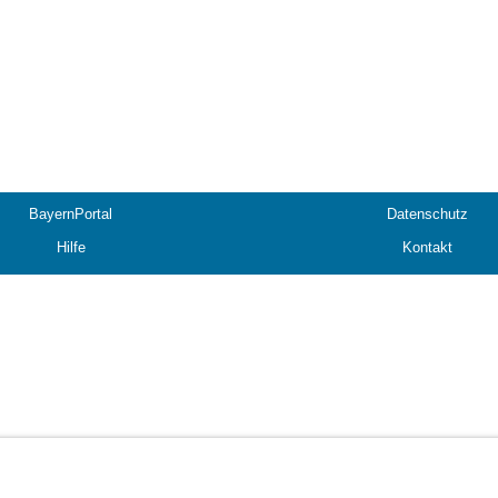
BayernPortal
Datenschutz
Hilfe
Kontakt