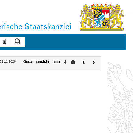
Suche ausführen
Suche zurücksetzen
Download
Drucken
Vorheriges
Nächstes
: 31.12.2028
Gesamtansicht
Dokument
Dokument