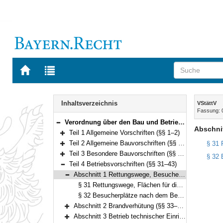
Zur
Zur
Startseite
Trefferliste
von
der
Navigation
BAYERN.RECHT
letzten
Inhalt
Inhaltsverzeichnis
VStättV
Suche
Fassung: 
Verordnung über den Bau und Betrieb von Versammlungsstätten (Versammlungsstättenverordnung – VStättV) Vom 2. November 2007 (GVBl. S. 736) BayRS 2132-1-5-B (§§ 1–49)
Bereich reduzieren
Abschni
Teil 1 Allgemeine Vorschriften (§§ 1–2)
Bereich erweitern
Teil 2 Allgemeine Bauvorschriften (§§ 3–21)
§ 31 
Bereich erweitern
Teil 3 Besondere Bauvorschriften (§§ 22–30)
§ 32 
Bereich erweitern
Teil 4 Betriebsvorschriften (§§ 31–43)
Bereich reduzieren
Abschnitt 1 Rettungswege, Besucherplätze (§§ 31–32)
Bereich reduzieren
§ 31 Rettungswege, Flächen für die Feuerwehr
§ 32 Besucherplätze nach dem Bestuhlungs- und Rettungswegeplan
Abschnitt 2 Brandverhütung (§§ 33–35)
Bereich erweitern
Abschnitt 3 Betrieb technischer Einrichtungen (§§ 36–37)
Bereich erweitern