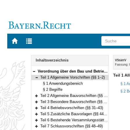
Zur
Zur
Startseite
Trefferliste
von
der
Navigation
BAYERN.RECHT
letzten
Inhalt
Inhaltsverzeichnis
VStättV
Suche
Fassung: 
Verordnung über den Bau und Betrieb von Versammlungsstätten (Versammlungsstättenverordnung – VStättV) Vom 2. November 2007 (GVBl. S. 736) BayRS 2132-1-5-B (§§ 1–49)
Bereich reduzieren
Teil 1 A
Teil 1 Allgemeine Vorschriften (§§ 1–2)
Bereich reduzieren
§ 1 Anwendungsbereich
§ 1 A
§ 2 Begriffe
§ 2 Be
Teil 2 Allgemeine Bauvorschriften (§§ 3–21)
Bereich erweitern
Teil 3 Besondere Bauvorschriften (§§ 22–30)
Bereich erweitern
Teil 4 Betriebsvorschriften (§§ 31–43)
Bereich erweitern
Teil 5 Zusätzliche Bauvorlagen (§§ 44–45)
Bereich erweitern
Teil 6 Bestehende Versammlungsstätten (§§ 46–47)
Bereich erweitern
Teil 7 Schlussvorschriften (§§ 48–49)
Bereich erweitern