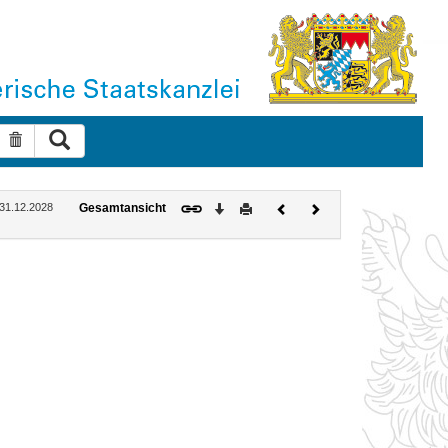
Suche ausführen
Suche zurücksetzen
Download
Drucken
Vorheriges
Nächstes
: 31.12.2028
Gesamtansicht
Dokument
Dokument