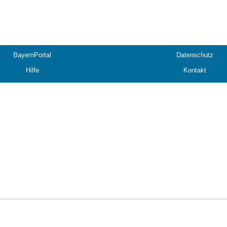
BayernPortal
Datenschutz
Hilfe
Kontakt