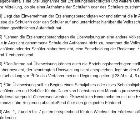
egebenenfalls die Stellungnahme der Erziehungsberechtigten und weitere Unt
m Mitteilung, ob sie einer Aufnahme der Schülerin oder des Schülers zustimm
4) Liegt das Einvernehmen der Erziehungsberechtigten vor und stimmt die i
iese die Schülerin oder den Schüler auf und unterrichtet hierüber die Volkssch
einen gewöhnlichen Aufenthalt hat.
1
5)
Lehnen die Erziehungsberechtigten die Überweisung an eine andere Volks
ie in Aussicht genommene Schule der Aufnahme nicht zu, beantragt die Volk
2
chülerin oder der Schüler bisher besucht, eine Entscheidung der Regierung.
nd 7 entsprechend.
1
6)
Den Antrag auf Überweisung können auch die Erziehungsberechtigten stel
isher besucht, der beantragten Überweisung nicht entsprechen, legt sie den A
3
ntscheidung vor.
Für das Verfahren bei der Regierung gelten § 28 Abs. 4, 6 
1
7)
Die Überweisung soll zu Beginn eines Schuljahres oder eines Schulhalbj
chülerinnen und Schüler für die Dauer von höchstens drei Monaten probeweis
3
örderschwerpunkt überwiesen werden.
Soweit kein Einvernehmen mit den Erz
robezeit die Regierung abschließend über den geeigneten Förderort.
8) Abs. 1, 2 und 5 bis 7 gelten entsprechend für den Wechsel der Förderschu
örderung.