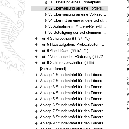
g
§ 31 Erstellung eines Förderplans und Überprüfung des sonderpädagogischen Förderbedarfs
u
§ 32 Überweisung an eine Förderschule für einen anderen Förderschwerpunkt
§ 33 Überweisung an eine Volksschule (Art. 24 Nr. 2, Art. 41 Abs. 11 BayEUG)
(
§ 34 Übertritt an eine andere Schule, Wechsel aus anderen weiterführenden Schularten, Schülerinnen und Schüler ohne ständigen festen Aufenthalt
d
s
§ 35 Aufnahme in Mittlere-Reife-Klassen und in Mittlere-Reife-Kurse
§ 36 Beteiligung der Schülerinnen und Schüler
(
Teil 4 Schulbetrieb (§§ 37–48)
d
Bereich erweitern
Teil 5 Hausaufgaben, Probearbeiten, Vorrücken und Wiederholen, Zeugnisse (§§ 49–56)
S
Bereich erweitern
Teil 6 Abschlüsse (§§ 57–71)
u
Bereich erweitern
Teil 7 Vorschulische Förderung (§§ 72–84)
(
Bereich erweitern
Teil 8 Schlussvorschriften (§ 85)
b
Bereich erweitern
[Schlussformel]
E
Anlage 1 Stundentafel für den Förderschwerpunkt
(
Bereich erweitern
Anlage 2 Stundentafel für den Förderschwerpunkt
S
Bereich erweitern
Anlage 3 Stundentafel für den Förderschwerpunkt
F
Bereich erweitern
Anlage 4 Stundentafel für den Förderschwerpunkt
P
Bereich erweitern
Anlage 5 Stundentafel für den Förderschwerpunktkörperliche und motorische Entwicklung
Bereich erweitern
(
Anlage 6 Stundentafel für den Förderschwerpunktkörperliche und motorische Entwicklung
F
Bereich erweitern
Anlage 7 Stundentafel für den Förderschwerpunktgeistige Entwicklung
Bereich erweitern
Anlage 8 Stundentafel für den Förderschwerpunktgeistige Entwicklung
Bereich erweitern
Anlage 9 Stundentafel für den Förderschwerpunktgeistige Entwicklung
Bereich erweitern