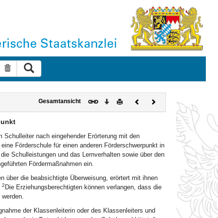
Suche ausführen
Suche zurücksetzen
Download
Drucken
Vorheriges
Nächstes
Gesamtansicht
Dokument
Dokument
punkt
em Schulleiter nach eingehender Erörterung mit den
 eine Förderschule für einen anderen Förderschwerpunkt in
r die Schulleistungen und das Lernverhalten sowie über den
rchgeführten Fördermaßnahmen ein.
en über die beabsichtigte Überweisung, erörtert mit ihnen
2
.
Die Erziehungsberechtigten können verlangen, dass die
t werden.
ungnahme der Klassenleiterin oder des Klassenleiters und