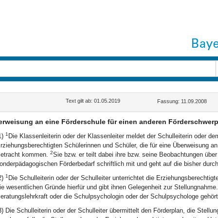
Text gilt ab: 01.05.2019
Fassung: 11.09.2008
rweisung an eine Förderschule für einen anderen Förderschwer
1
1)
Die Klassenleiterin oder der Klassenleiter meldet der Schulleiterin oder d
rziehungsberechtigten Schülerinnen und Schüler, die für eine Überweisung an
2
etracht kommen.
Sie bzw. er teilt dabei ihre bzw. seine Beobachtungen übe
onderpädagogischen Förderbedarf schriftlich mit und geht auf die bisher du
1
2)
Die Schulleiterin oder der Schulleiter unterrichtet die Erziehungsberechtigt
ie wesentlichen Gründe hierfür und gibt ihnen Gelegenheit zur Stellungnahme
eratungslehrkraft oder die Schulpsychologin oder der Schulpsychologe gehör
3) Die Schulleiterin oder der Schulleiter übermittelt den Förderplan, die Stell