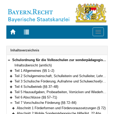
Zur
Zur
Toggle
Startseite
Trefferliste
navigati
von
der
BAYERN.RECHT
letzten
Navigation
Inhaltsverzeichnis
Suche
Schulordnung für die Volksschulen zur sonderpädagogischen Förderung (Volksschulordnung – F, VSO-F) Vom 11. September 2008 (GVBl. S. 731, ber. S. 907) BayRS 2233-2-1-K (§§ 1–85)
Bereich reduzieren
Inhaltsübersicht (amtlich)
Teil 1 Allgemeines (§§ 1–2)
Bereich erweitern
Teil 2 Schulgemeinschaft, Schulleiterin und Schulleiter, Lehrkräfte, Schülerinnen und Schüler, Erziehungsberechtigte, Schulforum (§§ 3–13)
Bereich erweitern
Teil 3 Schulische Förderung, Aufnahme und Schulwechsel(vgl. Art. 19 bis 24, 35 bis 38, 41 bis 43, 49 Abs. 2 Sätze 2 und 3 BayEUG) (§§ 14–36)
Bereich erweitern
Teil 4 Schulbetrieb (§§ 37–48)
Bereich erweitern
Teil 5 Hausaufgaben, Probearbeiten, Vorrücken und Wiederholen, Zeugnisse (§§ 49–56)
Bereich erweitern
Teil 6 Abschlüsse (§§ 57–71)
Bereich erweitern
Teil 7 Vorschulische Förderung (§§ 72–84)
Bereich reduzieren
Abschnitt 1 Förderformen und Fördervoraussetzungen (§ 72)
Bereich erweitern
Abschnitt 2 Mobile Sonderpädagogische Hilfe(Art. 22 Abs. 2 BayEUG) (§§ 73–76)