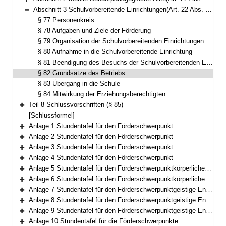
Bereich erweitern
Abschnitt 3 Schulvorbereitende Einrichtungen(Art. 22 Abs. 1 BayEUG) (§§ 77–84)
Bereich reduzieren
§ 77 Personenkreis
§ 78 Aufgaben und Ziele der Förderung
§ 79 Organisation der Schulvorbereitenden Einrichtungen
§ 80 Aufnahme in die Schulvorbereitende Einrichtung
§ 81 Beendigung des Besuchs der Schulvorbereitenden Einrichtung
§ 82 Grundsätze des Betriebs
§ 83 Übergang in die Schule
§ 84 Mitwirkung der Erziehungsberechtigten
Teil 8 Schlussvorschriften (§ 85)
Bereich erweitern
[Schlussformel]
Anlage 1 Stundentafel für den Förderschwerpunkt
Bereich erweitern
Anlage 2 Stundentafel für den Förderschwerpunkt
Bereich erweitern
Anlage 3 Stundentafel für den Förderschwerpunkt
Bereich erweitern
Anlage 4 Stundentafel für den Förderschwerpunkt
Bereich erweitern
Anlage 5 Stundentafel für den Förderschwerpunktkörperliche und motorische Entwicklung
Bereich erweitern
Anlage 6 Stundentafel für den Förderschwerpunktkörperliche und motorische Entwicklung
Bereich erweitern
Anlage 7 Stundentafel für den Förderschwerpunktgeistige Entwicklung
Bereich erweitern
Anlage 8 Stundentafel für den Förderschwerpunktgeistige Entwicklung
Bereich erweitern
Anlage 9 Stundentafel für den Förderschwerpunktgeistige Entwicklung
Bereich erweitern
Anlage 10 Stundentafel für die Förderschwerpunkte