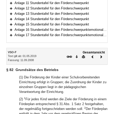
Bereich erweitern
Anlage 11 Stundentafel für den Förderschwerpunkt
Bereich erweitern
Anlage 12 Stundentafel für den Förderschwerpunkt
Bereich erweitern
Anlage 13 Stundentafel für den Förderschwerpunkt
Bereich erweitern
Anlage 14 Stundentafel für den Förderschwerpunkt
Bereich erweitern
Anlage 15 Stundentafel für den Förderschwerpunkt
Bereich erweitern
Anlage 16 Stundentafel für den Förderschwerpunktemotionale und soziale Entwicklung
Bereich erweitern
Anlage 17 Stundentafel für den Förderschwerpunktemotionale und soziale Entwicklung
Bereich erweitern
Inhalt
VSO-F
Gesamtansicht
Text gilt ab: 01.05.2019
Download
Drucken
Vorheriges
Nächste
Fassung: 11.09.2008
Dokument
Dokume
§ 82
Grundsätze des Betriebs
(1) Die Förderung der Kinder einer Schulvorbereitenden
Einrichtung erfolgt in Gruppen; die Zuordnung der Kinder zu
einzelnen Gruppen liegt in der pädagogischen
Verantwortung der Einrichtung.
1
(2)
Für jedes Kind werden die Ziele der Förderung in einem
Förderplan entsprechend § 31 Abs. 1 Satz 2 festgehalten,
2
der regelmäßig fortgeschrieben werden soll.
Der Förderplan
enthält in dem Jahr vor dem regelmäßigen Beginn der