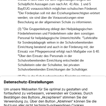
Schulpflicht Aussagen zum nach Art. 41 Abs. 1 und 5
BayEUG voraussichtlich möglichen schulischen Förderort.
3
Der Förderplan soll mit den Erziehungsberechtigten erörtert
werden; sie sind über die Voraussetzungen einer
Beschulung an der allgemeinen Schule zu informieren.
1
(3)
Die Gruppenleitung obliegt den Heilpädagogischen
Förderlehrerinnen und Förderlehrern oder dem sonstigen
2
Personal für heilpädagogische Unterrichtshilfe.
Lehrkräfte
für Sonderpädagogik wirken in der Schulvorbereitenden
Einrichtung beratend und auch in der Förderung mit; der
Einsatz von Pflegepersonal erfolgt nach Maßgabe von § 40.
3
Über den Einsatz des Personals in der
Schulvorbereitenden Einrichtung entscheidet die
Schulleiterin oder der Schulleiter, bei privaten
Schulvorbereitenden Einrichtungen der Schulträger.
(4) Die in der Schulvorbereitenden Einrichtung tätigen
Personen sollen mit den im Schulbetrieb und in der Mobilen
Sonderpädagogischen Hilfe eingesetzten Lehrpersonen
fachlich zusammenarbeiten und regelmäßig gemeinsame
Fachsitzungen durchführen.