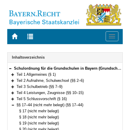
Zur
Zur
Toggle
Startseite
Trefferliste
navigati
von
der
BAYERN.RECHT
letzten
Navigation
Inhaltsverzeichnis
Suche
Schulordnung für die Grundschulen in Bayern (Grundschulordnung – GrSO) Vom 11. September 2008 GVBl. S. 684) BayRS 2232-2-K (§§ 1–44)
Bereich reduzieren
Teil 1 Allgemeines (§ 1)
Bereich erweitern
Teil 2 Aufnahme, Schulwechsel (§§ 2–6)
Bereich erweitern
Teil 3 Schulbetrieb (§§ 7–9)
Bereich erweitern
Teil 4 Leistungen, Zeugnisse (§§ 10–15)
Bereich erweitern
Teil 5 Schlussvorschrift (§ 16)
Bereich erweitern
§§ 17–44 (nicht mehr belegt) (§§ 17–44)
Bereich reduzieren
§ 17 (nicht mehr belegt)
§ 18 (nicht mehr belegt)
§ 19 (nicht mehr belegt)
§ 20 (nicht mehr belegt)