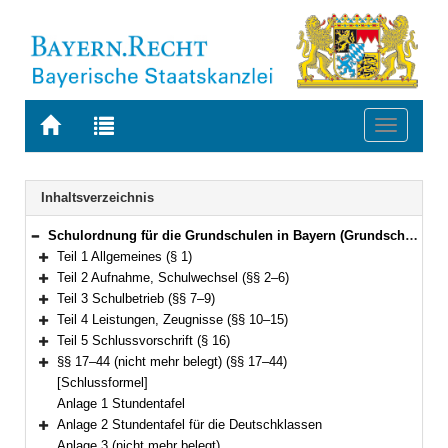
Zur
Zur
Toggle
Startseite
Trefferliste
navigati
von
der
BAYERN.RECHT
letzten
Navigation
Inhaltsverzeichnis
Suche
Schulordnung für die Grundschulen in Bayern (Grundschulordnung – GrSO) Vom 11. September 2008 GVBl. S. 684) BayRS 2232-2-K (§§ 1–44)
Bereich reduzieren
Teil 1 Allgemeines (§ 1)
Bereich erweitern
Teil 2 Aufnahme, Schulwechsel (§§ 2–6)
Bereich erweitern
Teil 3 Schulbetrieb (§§ 7–9)
Bereich erweitern
Teil 4 Leistungen, Zeugnisse (§§ 10–15)
Bereich erweitern
Teil 5 Schlussvorschrift (§ 16)
Bereich erweitern
§§ 17–44 (nicht mehr belegt) (§§ 17–44)
Bereich erweitern
[Schlussformel]
Anlage 1 Stundentafel
Anlage 2 Stundentafel für die Deutschklassen
Bereich erweitern
Anlage 3 (nicht mehr belegt)