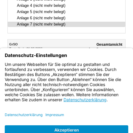
Anlage 4 (nicht mehr belegt)
Anlage 5 (nicht mehr belegt)
Anlage 6 (nicht mehr belegt)
Anlage 7 (nicht mehr belegt)
Inhalt
GrSO
Gesamtansicht
Text gilt ab: 01.08.2026
Download
Drucken
Vorheriges
Nächste
Fassung: 11.09.2008
Dokument
Dokume
(inaktiv)
Anlage 7
(nicht mehr belegt)
Bayern.de
BayernPortal
Datenschutz
Impressum
Barrierefreiheit
Hilfe