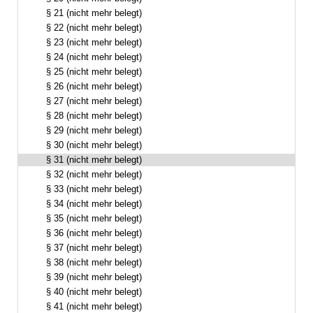
§ 21 (nicht mehr belegt)
§ 22 (nicht mehr belegt)
§ 23 (nicht mehr belegt)
§ 24 (nicht mehr belegt)
§ 25 (nicht mehr belegt)
§ 26 (nicht mehr belegt)
§ 27 (nicht mehr belegt)
§ 28 (nicht mehr belegt)
§ 29 (nicht mehr belegt)
§ 30 (nicht mehr belegt)
§ 31 (nicht mehr belegt)
§ 32 (nicht mehr belegt)
§ 33 (nicht mehr belegt)
§ 34 (nicht mehr belegt)
§ 35 (nicht mehr belegt)
§ 36 (nicht mehr belegt)
§ 37 (nicht mehr belegt)
§ 38 (nicht mehr belegt)
§ 39 (nicht mehr belegt)
§ 40 (nicht mehr belegt)
§ 41 (nicht mehr belegt)