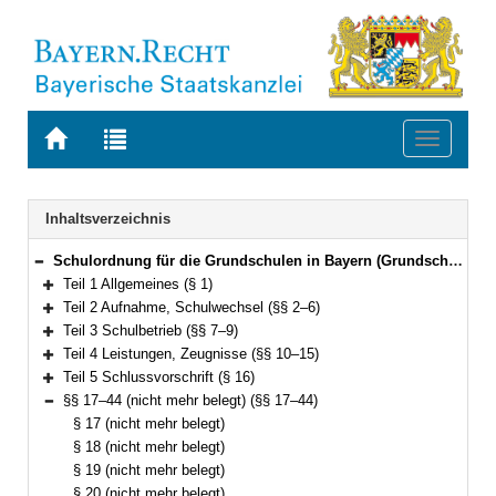
Zur
Zur
Toggle
Startseite
Trefferliste
navigati
von
der
BAYERN.RECHT
letzten
Navigation
Inhaltsverzeichnis
Suche
Schulordnung für die Grundschulen in Bayern (Grundschulordnung – GrSO) Vom 11. September 2008 GVBl. S. 684) BayRS 2232-2-K (§§ 1–44)
Bereich reduzieren
Teil 1 Allgemeines (§ 1)
Bereich erweitern
Teil 2 Aufnahme, Schulwechsel (§§ 2–6)
Bereich erweitern
Teil 3 Schulbetrieb (§§ 7–9)
Bereich erweitern
Teil 4 Leistungen, Zeugnisse (§§ 10–15)
Bereich erweitern
Teil 5 Schlussvorschrift (§ 16)
Bereich erweitern
§§ 17–44 (nicht mehr belegt) (§§ 17–44)
Bereich reduzieren
§ 17 (nicht mehr belegt)
§ 18 (nicht mehr belegt)
§ 19 (nicht mehr belegt)
§ 20 (nicht mehr belegt)