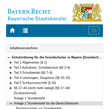
Zur
Zur
Toggle
Startseite
Trefferliste
navigati
von
der
BAYERN.RECHT
letzten
Navigation
Inhaltsverzeichnis
Suche
Schulordnung für die Grundschulen in Bayern (Grundschulordnung – GrSO) Vom 11. September 2008 GVBl. S. 684) BayRS 2232-2-K (§§ 1–44)
Bereich reduzieren
Teil 1 Allgemeines (§ 1)
Bereich erweitern
Teil 2 Aufnahme, Schulwechsel (§§ 2–6)
Bereich erweitern
Teil 3 Schulbetrieb (§§ 7–9)
Bereich erweitern
Teil 4 Leistungen, Zeugnisse (§§ 10–15)
Bereich erweitern
Teil 5 Schlussvorschrift (§ 16)
Bereich erweitern
§§ 17–44 (nicht mehr belegt) (§§ 17–44)
Bereich erweitern
[Schlussformel]
Anlage 1 Stundentafel
Anlage 2 Stundentafel für die Deutschklassen
Bereich reduzieren
Bestimmungen zur Stundentafel