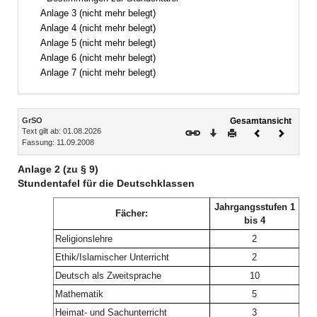
Anlage 3 (nicht mehr belegt)
Anlage 4 (nicht mehr belegt)
Anlage 5 (nicht mehr belegt)
Anlage 6 (nicht mehr belegt)
Anlage 7 (nicht mehr belegt)
Inhalt
GrSO
Gesamtansicht
Text gilt ab: 01.08.2026
Download
Drucken
Vorheriges
Nächste
Fassung: 11.09.2008
Dokument
Dokume
Anlage 2 (zu § 9)
Stundentafel für die Deutschklassen
Jahrgangsstufen 1
Fächer:
bis 4
Religionslehre
2
Ethik/Islamischer Unterricht
2
Deutsch als Zweitsprache
10
Mathematik
5
Heimat- und Sachunterricht
3