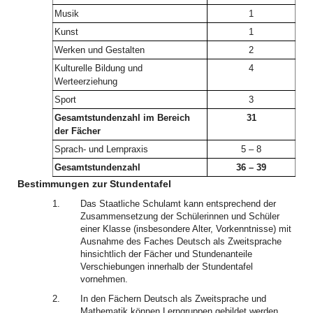
Musik
1
Kunst
1
Werken und Gestalten
2
Kulturelle Bildung und
4
Werteerziehung
Sport
3
Gesamtstundenzahl im Bereich
31
der Fächer
Sprach- und Lernpraxis
5 – 8
Gesamtstundenzahl
36 – 39
Bestimmungen zur Stundentafel
1.
Das Staatliche Schulamt kann entsprechend der
Zusammensetzung der Schülerinnen und Schüler
einer Klasse (insbesondere Alter, Vorkenntnisse) mit
Ausnahme des Faches Deutsch als Zweitsprache
hinsichtlich der Fächer und Stundenanteile
Verschiebungen innerhalb der Stundentafel
vornehmen.
2.
In den Fächern Deutsch als Zweitsprache und
Mathematik können Lerngruppen gebildet werden.