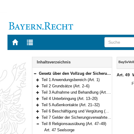
Zur
Zur
Startseite
Trefferliste
von
der
Navigation
BAYERN.RECHT
letzten
Inhalt
Inhaltsverzeichnis
BaySvVol
Suche
Gesetz über den Vollzug der Sicherungsverwahrung und der Therapieunterbringung (Bayerisches Sicherungsverwahrungsvollzugsgesetz – BaySvVollzG) Vom 22. Mai 2013 (GVBl. S. 275) BayRS 312-0-J (Art. 1–104)
Art. 49
Bereich reduzieren
Teil 1 Anwendungsbereich (Art. 1)
Bereich erweitern
F
Teil 2 Grundsätze (Art. 2–6)
Bereich erweitern
Teil 3 Aufnahme und Behandlung (Art. 7–12)
Bereich erweitern
Teil 4 Unterbringung (Art. 13–20)
Bereich erweitern
Teil 5 Außenkontakte (Art. 21–32)
Bereich erweitern
Teil 6 Beschäftigung und Vergütung (Art. 33–39)
Bereich erweitern
Teil 7 Gelder der Sicherungsverwahrten, Kostenbeteiligung (Art. 40–46)
Bereich erweitern
Teil 8 Religionsausübung (Art. 47–49)
Bereich reduzieren
Art. 47 Seelsorge