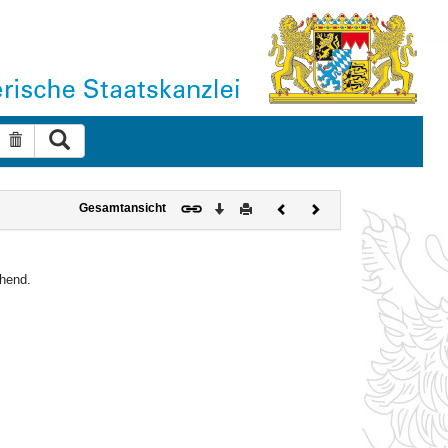
Suche ausführen
Suche zurücksetzen
Download
Drucken
Vorheriges
Nächstes
Gesamtansicht
Dokument
Dokument
chend.