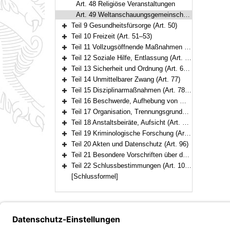
Art. 48 Religiöse Veranstaltungen
Art. 49 Weltanschauungsgemeinschaften
Teil 9 Gesundheitsfürsorge (Art. 50)
Bereich erweitern
Teil 10 Freizeit (Art. 51–53)
Bereich erweitern
Teil 11 Vollzugsöffnende Maßnahmen (Art. 54–58)
Bereich erweitern
Teil 12 Soziale Hilfe, Entlassung (Art. 59–66)
Bereich erweitern
Teil 13 Sicherheit und Ordnung (Art. 67–76)
Bereich erweitern
Teil 14 Unmittelbarer Zwang (Art. 77)
Bereich erweitern
Teil 15 Disziplinarmaßnahmen (Art. 78–81)
Bereich erweitern
Teil 16 Beschwerde, Aufhebung von Maßnahmen und Mitverantwortung (Art. 82–83)
Bereich erweitern
Teil 17 Organisation, Trennungsgrundsätze (Art. 84–91)
Bereich erweitern
Teil 18 Anstaltsbeiräte, Aufsicht (Art. 92–94)
Bereich erweitern
Teil 19 Kriminologische Forschung (Art. 95)
Bereich erweitern
Teil 20 Akten und Datenschutz (Art. 96)
Bereich erweitern
Teil 21 Besondere Vorschriften über den Vollzug der Therapieunterbringung (Art. 97–101)
Bereich erweitern
Teil 22 Schlussbestimmungen (Art. 102–104)
Bereich erweitern
[Schlussformel]
Bayern.de