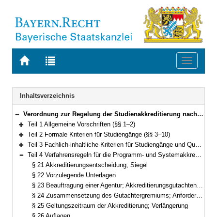
Zur
Zur
Toggle
Startseite
Trefferliste
navigati
von
der
BAYERN.RECHT
letzten
Navigation
Inhaltsverzeichnis
Suche
Verordnung zur Regelung der Studienakkreditierung nach dem Studienakkreditierungsstaatsvertrag (Bayerische Studienakkreditierungsverordnung – BayStudAkkV) Vom 13. April 2018 (GVBl. S. 264) BayRS 2210-1-1-13-WK (§§ 1–37)
Bereich reduzieren
Teil 1 Allgemeine Vorschriften (§§ 1–2)
Bereich erweitern
Teil 2 Formale Kriterien für Studiengänge (§§ 3–10)
Bereich erweitern
Teil 3 Fachlich-inhaltliche Kriterien für Studiengänge und Qualitätsmanagementsysteme (§§ 11–20)
Bereich erweitern
Teil 4 Verfahrensregeln für die Programm- und Systemakkreditierung (§§ 21–30)
Bereich reduzieren
§ 21 Akkreditierungsentscheidung; Siegel
§ 22 Vorzulegende Unterlagen
§ 23 Beauftragung einer Agentur; Akkreditierungsgutachten; Begehung
§ 24 Zusammensetzung des Gutachtergremiums; Anforderungen an die Gutachterinnen und Gutachter
§ 25 Geltungszeitraum der Akkreditierung; Verlängerung
§ 26 Auflagen