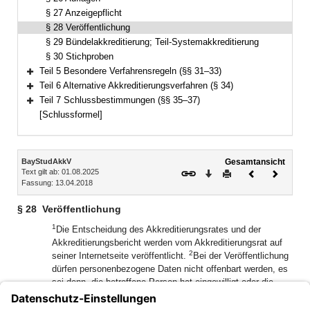
§ 27 Anzeigepflicht
§ 28 Veröffentlichung
§ 29 Bündelakkreditierung; Teil-Systemakkreditierung
§ 30 Stichproben
Teil 5 Besondere Verfahrensregeln (§§ 31–33)
Bereich erweitern
Teil 6 Alternative Akkreditierungsverfahren (§ 34)
Bereich erweitern
Teil 7 Schlussbestimmungen (§§ 35–37)
Bereich erweitern
[Schlussformel]
Inhalt
BayStudAkkV
Gesamtansicht
Text gilt ab: 01.08.2025
Download
Drucken
Vorheriges
Nächste
Fassung: 13.04.2018
Dokument
Dokume
§ 28
Veröffentlichung
1
Die Entscheidung des Akkreditierungsrates und der
Akkreditierungsbericht werden vom Akkreditierungsrat auf
2
seiner Internetseite veröffentlicht.
Bei der Veröffentlichung
dürfen personenbezogene Daten nicht offenbart werden, es
sei denn, die betroffene Person hat eingewilligt oder die
Einholung der Einwilligung der betroffenen Person ist nicht
oder nur mit unverhältnismäßigem Aufwand möglich und es