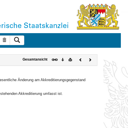
Suche ausführen
Suche zurücksetzen
Download
Drucken
Vorheriges
Nächstes
Gesamtansicht
Dokument
Dokument
e wesentliche Änderung am Akkreditierungsgegenstand
estehenden Akkreditierung umfasst ist.