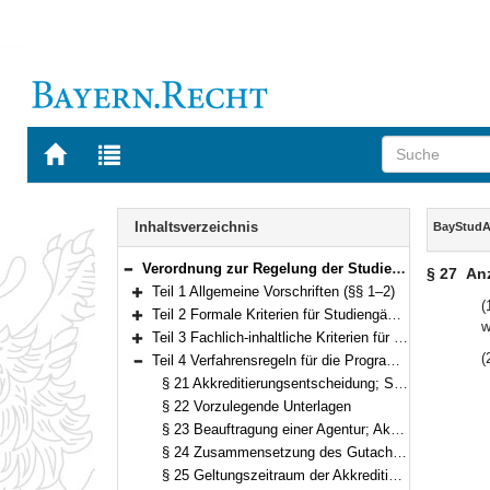
Zur
Zur
Startseite
Trefferliste
von
der
Navigation
BAYERN.RECHT
letzten
Inhalt
Inhaltsverzeichnis
BayStudA
Suche
Verordnung zur Regelung der Studienakkreditierung nach dem Studienakkreditierungsstaatsvertrag (Bayerische Studienakkreditierungsverordnung – BayStudAkkV) Vom 13. April 2018 (GVBl. S. 264) BayRS 2210-1-1-13-WK (§§ 1–37)
§ 27
Anz
Bereich reduzieren
Teil 1 Allgemeine Vorschriften (§§ 1–2)
Bereich erweitern
(
Teil 2 Formale Kriterien für Studiengänge (§§ 3–10)
w
Bereich erweitern
Teil 3 Fachlich-inhaltliche Kriterien für Studiengänge und Qualitätsmanagementsysteme (§§ 11–20)
Bereich erweitern
(
Teil 4 Verfahrensregeln für die Programm- und Systemakkreditierung (§§ 21–30)
Bereich reduzieren
§ 21 Akkreditierungsentscheidung; Siegel
§ 22 Vorzulegende Unterlagen
§ 23 Beauftragung einer Agentur; Akkreditierungsgutachten; Begehung
§ 24 Zusammensetzung des Gutachtergremiums; Anforderungen an die Gutachterinnen und Gutachter
§ 25 Geltungszeitraum der Akkreditierung; Verlängerung