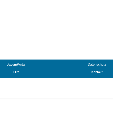
BayernPortal
Datenschutz
Hilfe
Kontakt