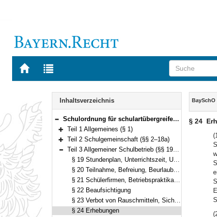
Zur
Zur
Startseite
Trefferliste
von
der
Navigation
BAYERN.RECHT
letzten
Inhalt
Inhaltsverzeichnis
BaySchO
Suche
Schulordnung für schulartübergreifende Regelungen an Schulen in Bayern (Bayerische Schulordnung – BaySchO) Vom 1. Juli 2016 (GVBl. S. 164, 241) BayRS 2230-1-1-1-K (§§ 1–49)
§ 24
Er
Bereich reduzieren
Teil 1 Allgemeines (§ 1)
Bereich erweitern
(
Teil 2 Schulgemeinschaft (§§ 2–18a)
S
Bereich erweitern
Teil 3 Allgemeiner Schulbetrieb (§§ 19–30)
w
Bereich reduzieren
§ 19 Stundenplan, Unterrichtszeit, Unterrichtsform
S
§ 20 Teilnahme, Befreiung, Beurlaubung
e
§ 21 Schülerfirmen, Betriebspraktika und sonstige Praxismaßnahmen
S
§ 22 Beaufsichtigung
E
S
§ 23 Verbot von Rauschmitteln, Sicherstellung von Gegenständen
§ 24 Erhebungen
(