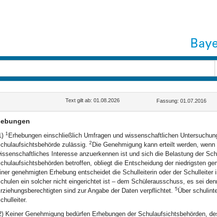
Text gilt ab: 01.08.2026
Fassung: 01.07.2016
hebungen
1
1)
Erhebungen einschließlich Umfragen und wissenschaftlichen Untersuchun
2
chulaufsichtsbehörde zulässig.
Die Genehmigung kann erteilt werden, wenn 
issenschaftliches Interesse anzuerkennen ist und sich die Belastung der S
chulaufsichtsbehörden betroffen, obliegt die Entscheidung der niedrigsten 
iner genehmigten Erhebung entscheidet die Schulleiterin oder der Schulleiter
chulen ein solcher nicht eingerichtet ist – dem Schülerausschuss, es sei den
5
rziehungsberechtigten sind zur Angabe der Daten verpflichtet.
Über schulint
chulleiter.
2) Keiner Genehmigung bedürfen Erhebungen der Schulaufsichtsbehörden, des 