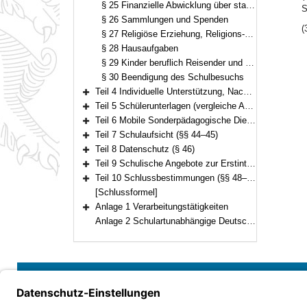
§ 25 Finanzielle Abwicklung über staatliche Schulkonten
S
§ 26 Sammlungen und Spenden
(
§ 27 Religiöse Erziehung, Religions- und Ethikunterricht, Islamischer Unterricht
§ 28 Hausaufgaben
§ 29 Kinder beruflich Reisender und Schülerinnen und Schüler ohne gewöhnlichen Aufenthalt
§ 30 Beendigung des Schulbesuchs
Teil 4 Individuelle Unterstützung, Nachteilsausgleich und Notenschutz (§§ 31–36)
Bereich erweitern
Teil 5 Schülerunterlagen (vergleiche Art. 85 Abs. 1a BayEUG) (§§ 37–42)
Bereich erweitern
Teil 6 Mobile Sonderpädagogische Dienste (§ 43)
Bereich erweitern
Teil 7 Schulaufsicht (§§ 44–45)
Bereich erweitern
Teil 8 Datenschutz (§ 46)
Bereich erweitern
Teil 9 Schulische Angebote zur Erstintegration (§ 47)
Bereich erweitern
Teil 10 Schlussbestimmungen (§§ 48–49)
Bereich erweitern
[Schlussformel]
Anlage 1 Verarbeitungstätigkeiten
Bereich erweitern
Anlage 2 Schulartunabhängige Deutschklassen der Jahrgangsstufen 5 und 6
Bayern.de
Barrierefreiheit