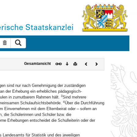
Suche ausführen
Suche zurücksetzen
Download
Drucken
Vorheriges
Nächstes
Gesamtansicht
Dokument
Dokument
gen sind nur nach Genehmigung der zuständigen
an der Erhebung ein erhebliches pädagogisch-
3
chulen in zumutbarem Rahmen hält.
Sind mehrere
4
gemeinsamen Schulaufsichtsbehörde.
Über die Durchführung
 im Einvernehmen mit dem Elternbeirat oder – sofern an
n, die Schülerinnen und Schüler bzw. die
erne Erhebungen entscheidet die Schulleiterin oder der
Landesamts für Statistik und des jeweiligen