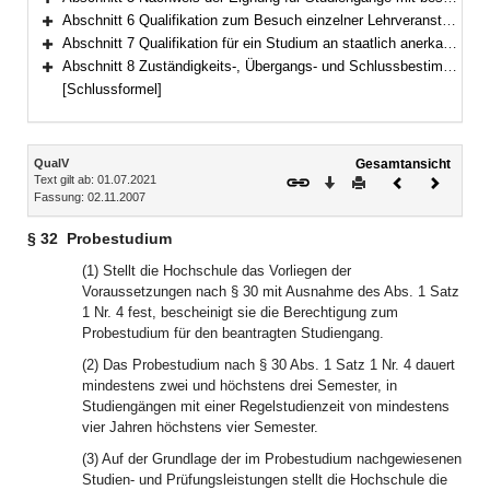
Bereich erweitern
Abschnitt 6 Qualifikation zum Besuch einzelner Lehrveranstaltungen (§ 35)
Bereich erweitern
Abschnitt 7 Qualifikation für ein Studium an staatlich anerkannten Hochschulen (§ 36)
Bereich erweitern
Abschnitt 8 Zuständigkeits-, Übergangs- und Schlussbestimmungen (§§ 37–41)
Bereich erweitern
[Schlussformel]
Inhalt
QualV
Gesamtansicht
Text gilt ab: 01.07.2021
Download
Drucken
Vorheriges
Nächste
Fassung: 02.11.2007
Dokument
Dokume
§ 32
Probestudium
(1) Stellt die Hochschule das Vorliegen der
Voraussetzungen nach § 30 mit Ausnahme des Abs. 1 Satz
1 Nr. 4 fest, bescheinigt sie die Berechtigung zum
Probestudium für den beantragten Studiengang.
(2) Das Probestudium nach § 30 Abs. 1 Satz 1 Nr. 4 dauert
mindestens zwei und höchstens drei Semester, in
Studiengängen mit einer Regelstudienzeit von mindestens
vier Jahren höchstens vier Semester.
(3) Auf der Grundlage der im Probestudium nachgewiesenen
Studien- und Prüfungsleistungen stellt die Hochschule die