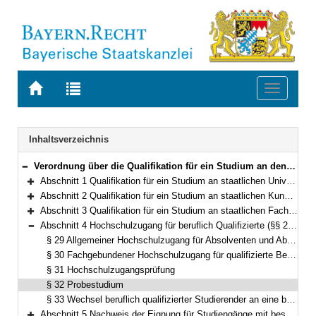
Zur
Zur
Toggle
Startseite
Trefferliste
navigati
von
der
BAYERN.RECHT
letzten
Navigation
Inhaltsverzeichnis
Suche
Verordnung über die Qualifikation für ein Studium an den Hochschulen des Freistaates Bayern und den staatlich anerkannten nichtstaatlichen Hochschulen (Qualifikationsverordnung – QualV) Vom 2. November 2007 (GVBl. S. 767) BayRS 2210-1-1-3-K/WK (§§ 1–41)
Bereich reduzieren
Abschnitt 1 Qualifikation für ein Studium an staatlichen Universitäten (§§ 1–15)
Bereich erweitern
Abschnitt 2 Qualifikation für ein Studium an staatlichen Kunsthochschulen (§§ 16–19)
Bereich erweitern
Abschnitt 3 Qualifikation für ein Studium an staatlichen Fachhochschulen (§§ 20–28)
Bereich erweitern
Abschnitt 4 Hochschulzugang für beruflich Qualifizierte (§§ 29–33)
Bereich reduzieren
§ 29 Allgemeiner Hochschulzugang für Absolventen und Absolventinnen einer beruflichen Fort- oder Weiterbildungsprüfung
§ 30 Fachgebundener Hochschulzugang für qualifizierte Berufstätige
§ 31 Hochschulzugangsprüfung
§ 32 Probestudium
§ 33 Wechsel beruflich qualifizierter Studierender an eine bayerische Hochschule
Abschnitt 5 Nachweis der Eignung für Studiengänge mit besonderen qualitativen Anforderungen (§ 34)