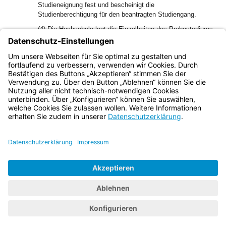
Studieneignung fest und bescheinigt die
Studienberechtigung für den beantragten Studiengang.
(4) Die Hochschule legt die Einzelheiten des Probestudiums
durch Satzung fest, in der auch die Dauer des
Probestudiums und der Umfang der pro Probesemester
mindestens nachzuweisenden Leistungspunkte zu regeln
sind.
Bayern.de
BayernPortal
Datenschutz
Impressum
Barrierefreiheit
Hilfe
Kontakt
Kontrastwechsel
Schriftgröße