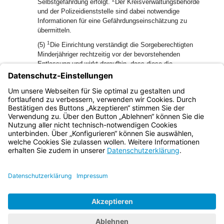
Selbstgefährdung erfolgt.
Der Kreisverwaltungsbehörde
und der Polizeidienststelle sind dabei notwendige
Informationen für eine Gefährdungseinschätzung zu
übermitteln.
1
(5)
Die Einrichtung verständigt die Sorgeberechtigten
Minderjähriger rechtzeitig vor der bevorstehenden
Entlassung und wirkt daraufhin, dass diese die
untergebrachte minderjährige Person in Obhut nehmen
2
können.
Sind die Sorgeberechtigten nicht zu erreichen oder
verhindert, benachrichtigt die Einrichtung umgehend das
zuständige Jugendamt.
Bayern.de
BayernPortal
Datenschutz
Impressum
Barrierefreiheit
Hilfe
Kontakt