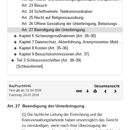
Art. 23 Besuch
Art. 24 Schriftverkehr, Telekommunikation
Art. 25 Recht auf Religionsausübung
Art. 26 Offene Gestaltung der Unterbringung, Belastungserprobung
Art. 27 Beendigung der Unterbringung
Kapitel 6 Sicherungsmaßnahmen (Art. 28–30)
Bereich erweitern
Kapitel 7 Datenschutz, Aktenführung, Anonymisiertes Melderegister, örtliche Zuständigkeit der Kreisverwaltungsbehörde (Art. 31–34)
Bereich erweitern
Kapitel 8 Kosten (Art. 35–36)
Bereich erweitern
Kapitel 9 Besuchskommissionen (Art. 37)
Bereich erweitern
Teil 3 Schlussvorschriften (Art. 38–39)
Bereich erweitern
[Schlussformel]
Inhalt
BayPsychKHG
Gesamtansicht
Text gilt ab: 01.04.2026
Download
Drucken
Vorheriges
Nächste
Fassung: 24.07.2018
Dokument
Dokume
Art. 27
Beendigung der Unterbringung
(1) Die fachliche Leitung der Einrichtung und die
Kreisverwaltungsbehörde haben unverzüglich das Gericht
zu verständigen, wenn nach ihrer Überzeugung die