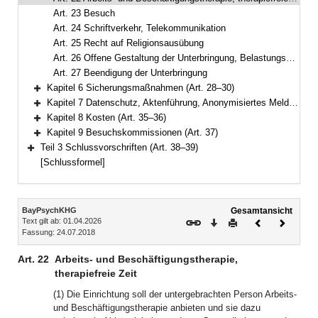
Art. 23 Besuch
Art. 24 Schriftverkehr, Telekommunikation
Art. 25 Recht auf Religionsausübung
Art. 26 Offene Gestaltung der Unterbringung, Belastungserprobung
Art. 27 Beendigung der Unterbringung
Kapitel 6 Sicherungsmaßnahmen (Art. 28–30)
Bereich erweitern
Kapitel 7 Datenschutz, Aktenführung, Anonymisiertes Melderegister, örtliche Zuständigkeit der Kreisverwaltungsbehörde (Art. 31–34)
Bereich erweitern
Kapitel 8 Kosten (Art. 35–36)
Bereich erweitern
Kapitel 9 Besuchskommissionen (Art. 37)
Bereich erweitern
Teil 3 Schlussvorschriften (Art. 38–39)
Bereich erweitern
[Schlussformel]
Inhalt
BayPsychKHG
Gesamtansicht
Text gilt ab: 01.04.2026
Download
Drucken
Vorheriges
Nächste
Fassung: 24.07.2018
Dokument
Dokume
Art. 22
Arbeits- und Beschäftigungstherapie,
therapiefreie Zeit
(1) Die Einrichtung soll der untergebrachten Person Arbeits-
und Beschäftigungstherapie anbieten und sie dazu