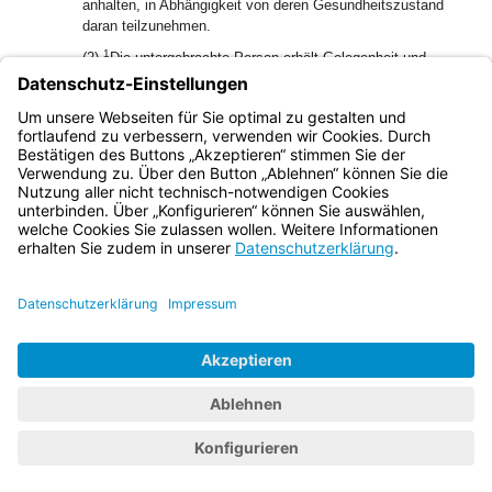
anhalten, in Abhängigkeit von deren Gesundheitszustand
daran teilzunehmen.
1
(2)
Die untergebrachte Person erhält Gelegenheit und
Anregungen, ihre therapiefreie Zeit in einer für sie sinnvollen
2
Weise zu gestalten.
Der untergebrachten Person ist täglich
mindestens eine Stunde Aufenthalt im Freien zu
ermöglichen.
Bayern.de
BayernPortal
Datenschutz
Impressum
Barrierefreiheit
Hilfe
Kontakt
Kontrastwechsel
Schriftgröße