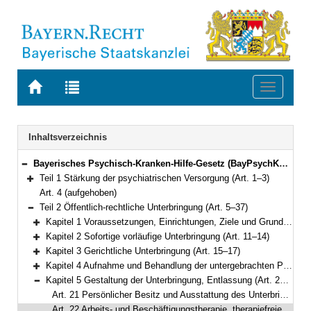
Zur
Zur
Toggle
Startseite
Trefferliste
navigati
von
der
BAYERN.RECHT
letzten
Navigation
Inhaltsverzeichnis
Suche
Bayerisches Psychisch-Kranken-Hilfe-Gesetz (BayPsychKHG) Vom 24. Juli 2018 (GVBl. S. 583) BayRS 2128-2-A/G (Art. 1–39)
Bereich reduzieren
Teil 1 Stärkung der psychiatrischen Versorgung (Art. 1–3)
Bereich erweitern
Art. 4 (aufgehoben)
Teil 2 Öffentlich-rechtliche Unterbringung (Art. 5–37)
Bereich reduzieren
Kapitel 1 Voraussetzungen, Einrichtungen, Ziele und Grundsätze (Art. 5–10)
Bereich erweitern
Kapitel 2 Sofortige vorläufige Unterbringung (Art. 11–14)
Bereich erweitern
Kapitel 3 Gerichtliche Unterbringung (Art. 15–17)
Bereich erweitern
Kapitel 4 Aufnahme und Behandlung der untergebrachten Person (Art. 18–20)
Bereich erweitern
Kapitel 5 Gestaltung der Unterbringung, Entlassung (Art. 21–27)
Bereich reduzieren
Art. 21 Persönlicher Besitz und Ausstattung des Unterbringungsraums
Art. 22 Arbeits- und Beschäftigungstherapie, therapiefreie Zeit