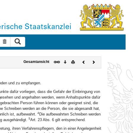
Suche ausführen
Suche zurücksetzen
Download
Drucken
Vorheriges
Nächstes
Gesamtansicht
Dokument
Dokument
enden und zu empfangen.
nkte dafür vorliegen, dass die Gefahr der Einbringung von
gesehen und angehalten werden, wenn Anhaltspunkte dafür
rgebrachten Person führen können oder geeignet sind, die
e Schreiben werden an die Person, die sie abgesandt hat,
4
lich ist, aufbewahrt.
Die aufbewahrten Schreiben werden
5
ng ausgehändigt.
Art. 23 Abs. 6 gilt entsprechend.
etung, ihren Verfahrenspflegern, den in einer Angelegenheit