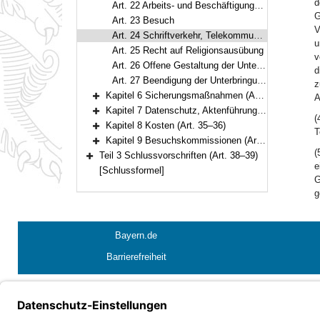
d
Art. 22 Arbeits- und Beschäftigungstherapie, therapiefreie Zeit
G
Art. 23 Besuch
V
Art. 24 Schriftverkehr, Telekommunikation
u
Art. 25 Recht auf Religionsausübung
v
Art. 26 Offene Gestaltung der Unterbringung, Belastungserprobung
d
Art. 27 Beendigung der Unterbringung
z
Kapitel 6 Sicherungsmaßnahmen (Art. 28–30)
A
Bereich erweitern
Kapitel 7 Datenschutz, Aktenführung, Anonymisiertes Melderegister, örtliche Zuständigkeit der Kreisverwaltungsbehörde (Art. 31–34)
(
Bereich erweitern
Kapitel 8 Kosten (Art. 35–36)
T
Bereich erweitern
Kapitel 9 Besuchskommissionen (Art. 37)
Bereich erweitern
(
Teil 3 Schlussvorschriften (Art. 38–39)
Bereich erweitern
e
[Schlussformel]
G
g
Bayern.de
Barrierefreiheit