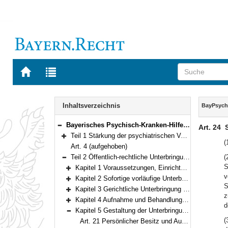
Zur
Zur
Startseite
Trefferliste
von
der
Navigation
BAYERN.RECHT
letzten
Inhalt
Inhaltsverzeichnis
BayPsyc
Suche
Bayerisches Psychisch-Kranken-Hilfe-Gesetz (BayPsychKHG) Vom 24. Juli 2018 (GVBl. S. 583) BayRS 2128-2-A/G (Art. 1–39)
Art. 24
Bereich reduzieren
Teil 1 Stärkung der psychiatrischen Versorgung (Art. 1–3)
Bereich erweitern
(
Art. 4 (aufgehoben)
Teil 2 Öffentlich-rechtliche Unterbringung (Art. 5–37)
(
Bereich reduzieren
S
Kapitel 1 Voraussetzungen, Einrichtungen, Ziele und Grundsätze (Art. 5–10)
Bereich erweitern
v
Kapitel 2 Sofortige vorläufige Unterbringung (Art. 11–14)
Bereich erweitern
S
Kapitel 3 Gerichtliche Unterbringung (Art. 15–17)
Bereich erweitern
z
Kapitel 4 Aufnahme und Behandlung der untergebrachten Person (Art. 18–20)
d
Bereich erweitern
Kapitel 5 Gestaltung der Unterbringung, Entlassung (Art. 21–27)
Bereich reduzieren
(
Art. 21 Persönlicher Besitz und Ausstattung des Unterbringungsraums