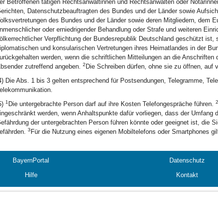
er Betroffenen tätigen Rechtsanwältinnen und Rechtsanwälten oder Notarinn
erichten, Datenschutzbeauftragten des Bundes und der Länder sowie Aufsi
olksvertretungen des Bundes und der Länder sowie deren Mitgliedern, dem E
nmenschlicher oder erniedrigender Behandlung oder Strafe und weiteren Einri
ölkerrechtlicher Verpflichtung der Bundesrepublik Deutschland geschützt ist,
iplomatischen und konsularischen Vertretungen ihres Heimatlandes in der Bun
urückgehalten werden, wenn die schriftlichen Mitteilungen an die Anschriften 
2
bsender zutreffend angeben.
Die Schreiben dürfen, ohne sie zu öffnen, auf
4) Die Abs. 1 bis 3 gelten entsprechend für Postsendungen, Telegramme, Tel
elekommunikation.
1
5)
Die untergebrachte Person darf auf ihre Kosten Telefongespräche führen.
ingeschränkt werden, wenn Anhaltspunkte dafür vorliegen, dass der Umfang de
efährdung der untergebrachten Person führen könnte oder geeignet ist, die Si
3
efährden.
Für die Nutzung eines eigenen Mobiltelefons oder Smartphones gilt 
BayernPortal
Datenschutz
Hilfe
Kontakt