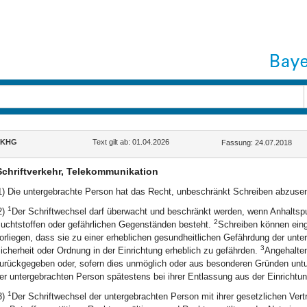
hKHG
Text gilt ab: 01.04.2026
Fassung: 24.07.2018
Schriftverkehr, Telekommunikation
1) Die untergebrachte Person hat das Recht, unbeschränkt Schreiben abzus
1
2)
Der Schriftwechsel darf überwacht und beschränkt werden, wenn Anhaltspu
2
uchtstoffen oder gefährlichen Gegenständen besteht.
Schreiben können ein
orliegen, dass sie zu einer erheblichen gesundheitlichen Gefährdung der unte
3
icherheit oder Ordnung in der Einrichtung erheblich zu gefährden.
Angehalten
urückgegeben oder, sofern dies unmöglich oder aus besonderen Gründen untun
er untergebrachten Person spätestens bei ihrer Entlassung aus der Einrichtu
1
3)
Der Schriftwechsel der untergebrachten Person mit ihrer gesetzlichen Vertr