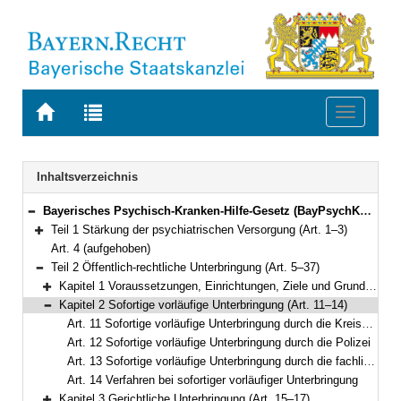
Zur
Zur
Toggle
Startseite
Trefferliste
navigati
von
der
BAYERN.RECHT
letzten
Navigation
Inhaltsverzeichnis
Suche
Bayerisches Psychisch-Kranken-Hilfe-Gesetz (BayPsychKHG) Vom 24. Juli 2018 (GVBl. S. 583) BayRS 2128-2-A/G (Art. 1–39)
Bereich reduzieren
Teil 1 Stärkung der psychiatrischen Versorgung (Art. 1–3)
Bereich erweitern
Art. 4 (aufgehoben)
Teil 2 Öffentlich-rechtliche Unterbringung (Art. 5–37)
Bereich reduzieren
Kapitel 1 Voraussetzungen, Einrichtungen, Ziele und Grundsätze (Art. 5–10)
Bereich erweitern
Kapitel 2 Sofortige vorläufige Unterbringung (Art. 11–14)
Bereich reduzieren
Art. 11 Sofortige vorläufige Unterbringung durch die Kreisverwaltungsbehörde
Art. 12 Sofortige vorläufige Unterbringung durch die Polizei
Art. 13 Sofortige vorläufige Unterbringung durch die fachliche Leitung der Einrichtung
Art. 14 Verfahren bei sofortiger vorläufiger Unterbringung
Kapitel 3 Gerichtliche Unterbringung (Art. 15–17)