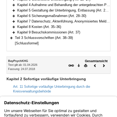
Bereich erweitern
Kapitel 4 Aufnahme und Behandlung der untergebrachten Person (Art. 18–20)
Bereich erweitern
Kapitel 5 Gestaltung der Unterbringung, Entlassung (Art. 21–27)
Bereich erweitern
Kapitel 6 Sicherungsmaßnahmen (Art. 28–30)
Bereich erweitern
Kapitel 7 Datenschutz, Aktenführung, Anonymisiertes Melderegister, örtliche Zuständigkeit der Kreisverwaltungsbehörde (Art. 31–34)
Bereich erweitern
Kapitel 8 Kosten (Art. 35–36)
Bereich erweitern
Kapitel 9 Besuchskommissionen (Art. 37)
Bereich erweitern
Teil 3 Schlussvorschriften (Art. 38–39)
Bereich erweitern
[Schlussformel]
Inhalt
BayPsychKHG
Gesamtansicht
Text gilt ab: 01.04.2026
Download
Drucken
Vorheriges
Nächste
Fassung: 24.07.2018
Dokument
Dokume
Kapitel 2 Sofortige vorläufige Unterbringung
Art. 11 Sofortige vorläufige Unterbringung durch die
Kreisverwaltungsbehörde
Art. 12 Sofortige vorläufige Unterbringung durch die Polizei
Art. 13 Sofortige vorläufige Unterbringung durch die fachliche
Leitung der Einrichtung
Art. 14 Verfahren bei sofortiger vorläufiger Unterbringung