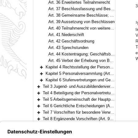
Art. 36 Erweitertes Teilnahmerecht
3
Art. 37 Beschlussfassung und Beschlussfähigkeit
Art. 38 Gemeinsame Beschlüsse; Beschlüsse von Gruppen
Art. 39 Aussetzung von Beschlüssen
3
Art. 40 Teilnahmerecht von weiteren Vertretern; Stimmrecht
t
Art. 41 Niederschrift
V
Art. 42 Geschäftsordnung
R
T
Art. 43 Sprechstunden
e
Art. 44 Kostentragung; Geschäftsbedarf; Bekanntmachungen
W
Art. 45 Verbot der Erhebung von Beiträgen
Kapitel 4 Rechtsstellung der Personalratsmitglieder (Art. 46–47)
Bereich erweitern
Kapitel 5 Personalversammlung (Art. 48–52)
Bereich erweitern
Kapitel 6 Stufenvertretungen und Gesamtpersonalrat (Art. 53–56)
Bereich erweitern
Teil 3 Jugend- und Auszubildendenvertretung (Art. 57–64)
Bereich erweitern
Teil 4 Beteiligung der Personalvertretung (Art. 65–80)
Bereich erweitern
Teil 5 Arbeitsgemeinschaft der Hauptpersonalräte (Art. 81)
Bereich erweitern
Teil 6 Gerichtliche Entscheidungen (Art. 82–83)
Bereich erweitern
Teil 7 Vorschriften für besondere Verwaltungszweige und die Behandlung von Verschlußsachen (Art. 84–93)
Bereich erweitern
Teil 8 Ergänzende Vorschriften (Art. 94–95)
Bereich erweitern
Teil 9 Schlussvorschriften (Art. 96–97)
Bereich erweitern