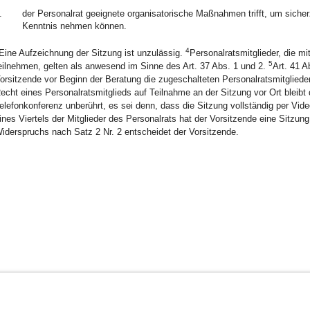
.
der Personalrat geeignete organisatorische Maßnahmen trifft, um sicherz
Kenntnis nehmen können.
4
Eine Aufzeichnung der Sitzung ist unzulässig.
Personalratsmitglieder, die m
5
eilnehmen, gelten als anwesend im Sinne des Art. 37 Abs. 1 und 2.
Art. 41 
orsitzende vor Beginn der Beratung die zugeschalteten Personalratsmitglieder 
echt eines Personalratsmitglieds auf Teilnahme an der Sitzung vor Ort bleibt 
elefonkonferenz unberührt, es sei denn, dass die Sitzung vollständig per Vid
ines Viertels der Mitglieder des Personalrats hat der Vorsitzende eine Sitz
iderspruchs nach Satz 2 Nr. 2 entscheidet der Vorsitzende.