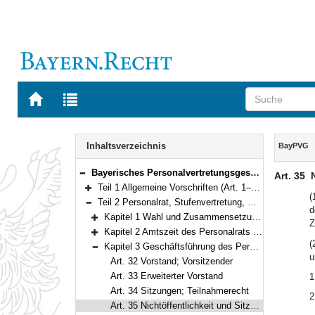
Zur
Zur
Startseite
Trefferliste
von
der
Navigation
BAYERN.RECHT
letzten
Inhalt
Inhaltsverzeichnis
BayPVG
Suche
Bayerisches Personalvertretungsgesetz (BayPVG) in der Fassung der Bekanntmachung vom 11. November 1986 (GVBl. S. 349) BayRS 2035-1-F (Art. 1–97)
Art. 35
Bereich reduzieren
Teil 1 Allgemeine Vorschriften (Art. 1–11)
Bereich erweitern
(
Teil 2 Personalrat, Stufenvertretung, Gesamtpersonalrat, Personalversammlung (Art. 12–56)
d
Bereich reduzieren
Kapitel 1 Wahl und Zusammensetzung des Personalrats (Art. 12–25)
Z
Bereich erweitern
Kapitel 2 Amtszeit des Personalrats (Art. 26–31)
Bereich erweitern
(
Kapitel 3 Geschäftsführung des Personalrates, Aufgaben der Schwerbehindertenvertretung (Art. 32–45)
Bereich reduzieren
u
Art. 32 Vorstand; Vorsitzender
Art. 33 Erweiterter Vorstand
1
Art. 34 Sitzungen; Teilnahmerecht
2
Art. 35 Nichtöffentlichkeit und Sitzungsteilnahme