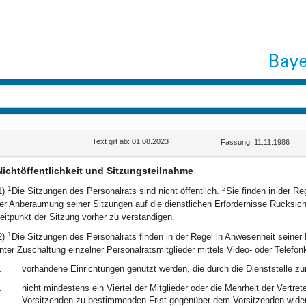
Text gilt ab: 01.08.2023
Fassung: 11.11.1986
Nichtöffentlichkeit und Sitzungsteilnahme
1
2
1)
Die Sitzungen des Personalrats sind nicht öffentlich.
Sie finden in der Re
er Anberaumung seiner Sitzungen auf die dienstlichen Erfordernisse Rücksi
eitpunkt der Sitzung vorher zu verständigen.
1
2)
Die Sitzungen des Personalrats finden in der Regel in Anwesenheit seiner M
nter Zuschaltung einzelner Personalratsmitglieder mittels Video- oder Telefo
.
vorhandene Einrichtungen genutzt werden, die durch die Dienststelle zu
.
nicht mindestens ein Viertel der Mitglieder oder die Mehrheit der Vertr
Vorsitzenden zu bestimmenden Frist gegenüber dem Vorsitzenden wider