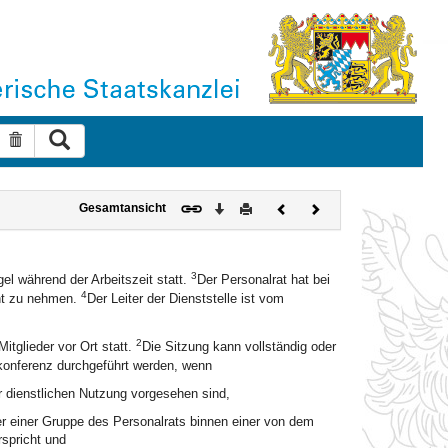
Suche ausführen
Suche zurücksetzen
Download
Drucken
Vorheriges
Nächstes
Gesamtansicht
Dokument
Dokument
3
gel während der Arbeitszeit statt.
Der Personalrat hat bei
4
cht zu nehmen.
Der Leiter der Dienststelle ist vom
2
itglieder vor Ort statt.
Die Sitzung kann vollständig oder
nkonferenz durchgeführt werden, wenn
r dienstlichen Nutzung vorgesehen sind,
eter einer Gruppe des Personalrats binnen einer von dem
spricht und