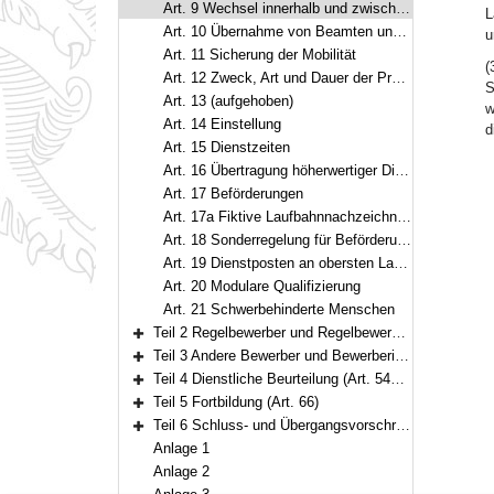
Art. 9 Wechsel innerhalb und zwischen den Fachlaufbahnen
L
Art. 10 Übernahme von Beamten und Beamtinnen und Wiedereinstellung früherer Beamter und Beamtinnen von Dienstherren innerhalb des Geltungsbereichs des Bayerischen Beamtengesetzes
u
Art. 11 Sicherung der Mobilität
(
Art. 12 Zweck, Art und Dauer der Probezeit im Sinn des § 4 Abs. 3 Buchst. a BeamtStG
S
Art. 13 (aufgehoben)
w
Art. 14 Einstellung
d
Art. 15 Dienstzeiten
Art. 16 Übertragung höherwertiger Dienstposten
Art. 17 Beförderungen
Art. 17a Fiktive Laufbahnnachzeichnung
Art. 18 Sonderregelung für Beförderungen
Art. 19 Dienstposten an obersten Landesbehörden
Art. 20 Modulare Qualifizierung
Art. 21 Schwerbehinderte Menschen
Teil 2 Regelbewerber und Regelbewerberinnen (Art. 22–51)
Bereich erweitern
Teil 3 Andere Bewerber und Bewerberinnen (Art. 52–53)
Bereich erweitern
Teil 4 Dienstliche Beurteilung (Art. 54–65)
Bereich erweitern
Teil 5 Fortbildung (Art. 66)
Bereich erweitern
Teil 6 Schluss- und Übergangsvorschriften (Art. 67–71)
Bereich erweitern
Anlage 1
Anlage 2