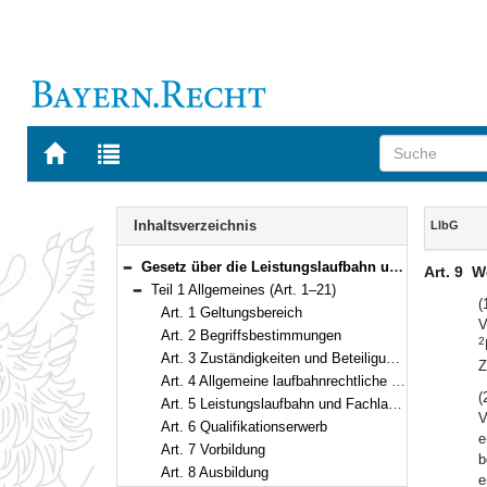
Zur
Zur
Startseite
Trefferliste
von
der
Navigation
BAYERN.RECHT
letzten
Inhalt
Inhaltsverzeichnis
LlbG
Suche
Gesetz über die Leistungslaufbahn und die Fachlaufbahnen der bayerischen Beamten und Beamtinnen (Leistungslaufbahngesetz – LlbG) Vom 5. August 2010 (GVBl. S. 410, 571) BayRS 2030-1-4-F (Art. 1–71)
Art. 9
W
Bereich reduzieren
Teil 1 Allgemeines (Art. 1–21)
Bereich reduzieren
(
Art. 1 Geltungsbereich
V
Art. 2 Begriffsbestimmungen
2
Art. 3 Zuständigkeiten und Beteiligungen
Z
Art. 4 Allgemeine laufbahnrechtliche Voraussetzungen für die Berufung in das Beamtenverhältnis
(
Art. 5 Leistungslaufbahn und Fachlaufbahnen
V
Art. 6 Qualifikationserwerb
e
Art. 7 Vorbildung
b
Art. 8 Ausbildung
e