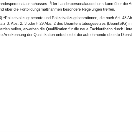
4
andespersonalausschusses.
Der Landespersonalausschuss kann über die Art 
nd über die Fortbildungsmaßnahmen besondere Regelungen treffen.
1
3)
Polizeivollzugsbeamte und Polizeivollzugsbeamtinnen, die nach Art. 48 Ab
atz 3, Abs. 2, 3 oder § 29 Abs. 2 des Beamtenstatusgesetzes (BeamtStG) i
erden sollen, erwerben die Qualifikation für die neue Fachlaufbahn durch Unt
ie Anerkennung der Qualifikation entscheidet die aufnehmende oberste Diens