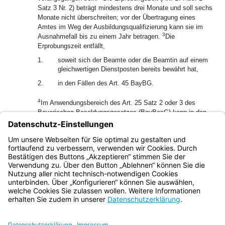
Satz 3 Nr. 2) beträgt mindestens drei Monate und soll sechs
Monate nicht überschreiten; vor der Übertragung eines
Amtes im Weg der Ausbildungsqualifizierung kann sie im
3
Ausnahmefall bis zu einem Jahr betragen.
Die
Erprobungszeit entfällt,
1.
soweit sich der Beamte oder die Beamtin auf einem
gleichwertigen Dienstposten bereits bewährt hat,
2.
in den Fällen des Art. 45 BayBG.
4
Im Anwendungsbereich des Art. 25 Satz 2 oder 3 des
Bayerischen Besoldungsgesetzes (BayBesG) kann in den
Fällen der Ausbildungsqualifizierung von der Erprobungszeit
5
abgesehen werden.
Bewährt sich der Beamte oder die
Beamtin nicht, so sind ihm oder ihr Dienstgeschäfte des
bisherigen Amtes zu übertragen.
Bayern.de
BayernPortal
Datenschutz