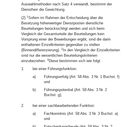
Auswahlmethoden nach Satz 4 verwandt, bestimmt der
Dienstherr die Gewichtung.
1
(2)
Sofern im Rahmen der Entscheidung über die
Besetzung höherwertiger Dienstposten dienstliche
Beurteilungen berücksichtigt werden und sich beim
Vergleich der Gesamturteile der Beurteilungen kein
Vorsprung einer der Bewerbungen ergibt, sind die darin
enthaltenen Einzelkriterien gegenüber zu stellen
2
(Binnendifferenzierung).
In den Vergleich der Einzelkriterien
sind nur die wesentlichen Beurteilungskriterien
3
einzubeziehen.
Diese bestimmen sich wie folgt:
1.
bei einer Führungsfunktion:
a)
Führungserfolg (Art. 58 Abs. 3 Nr. 1 Buchst. f)
und
b)
Führungspotential (Art. 58 Abs. 3 Nr. 2
Buchst. g);
2.
bei einer sachbearbeitenden Funktion:
a)
Fachkenntnis (Art. 58 Abs. 3 Nr. 3 Buchst. a)
und
b)
Entscheidungsfreude (Art. 58 Abs. 3 Nr. 2