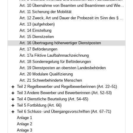
Art. 10 Übernahme von Beamten und Beamtinnen und Wiedereinstellung früherer Beamter und Beamtinnen von Dienstherren innerhalb des Geltungsbereichs des Bayerischen Beamtengesetzes
Art. 11 Sicherung der Mobilität
Art. 12 Zweck, Art und Dauer der Probezeit im Sinn des § 4 Abs. 3 Buchst. a BeamtStG
Art. 13 (aufgehoben)
Art. 14 Einstellung
Art. 15 Dienstzeiten
Art. 16 Übertragung höherwertiger Dienstposten
Art. 17 Beförderungen
Art. 17a Fiktive Laufbahnnachzeichnung
Art. 18 Sonderregelung für Beförderungen
Art. 19 Dienstposten an obersten Landesbehörden
Art. 20 Modulare Qualifizierung
Art. 21 Schwerbehinderte Menschen
Teil 2 Regelbewerber und Regelbewerberinnen (Art. 22–51)
Bereich erweitern
Teil 3 Andere Bewerber und Bewerberinnen (Art. 52–53)
Bereich erweitern
Teil 4 Dienstliche Beurteilung (Art. 54–65)
Bereich erweitern
Teil 5 Fortbildung (Art. 66)
Bereich erweitern
Teil 6 Schluss- und Übergangsvorschriften (Art. 67–71)
Bereich erweitern
Anlage 1
Anlage 2
Anlage 3