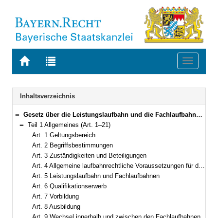
Zur
Zur
Toggle
Startseite
Trefferliste
navigati
von
der
BAYERN.RECHT
letzten
Navigation
Inhaltsverzeichnis
Suche
Gesetz über die Leistungslaufbahn und die Fachlaufbahnen der bayerischen Beamten und Beamtinnen (Leistungslaufbahngesetz – LlbG) Vom 5. August 2010 (GVBl. S. 410, 571) BayRS 2030-1-4-F (Art. 1–71)
Bereich reduzieren
Teil 1 Allgemeines (Art. 1–21)
Bereich reduzieren
Art. 1 Geltungsbereich
Art. 2 Begriffsbestimmungen
Art. 3 Zuständigkeiten und Beteiligungen
Art. 4 Allgemeine laufbahnrechtliche Voraussetzungen für die Berufung in das Beamtenverhältnis
Art. 5 Leistungslaufbahn und Fachlaufbahnen
Art. 6 Qualifikationserwerb
Art. 7 Vorbildung
Art. 8 Ausbildung
Art. 9 Wechsel innerhalb und zwischen den Fachlaufbahnen