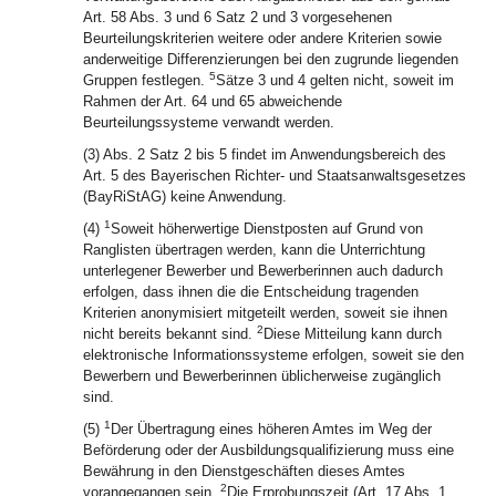
Art. 58 Abs. 3 und 6 Satz 2 und 3 vorgesehenen
Beurteilungskriterien weitere oder andere Kriterien sowie
anderweitige Differenzierungen bei den zugrunde liegenden
5
Gruppen festlegen.
Sätze 3 und 4 gelten nicht, soweit im
Rahmen der Art. 64 und 65 abweichende
Beurteilungssysteme verwandt werden.
(3) Abs. 2 Satz 2 bis 5 findet im Anwendungsbereich des
Art. 5 des Bayerischen Richter- und Staatsanwaltsgesetzes
(BayRiStAG) keine Anwendung.
1
(4)
Soweit höherwertige Dienstposten auf Grund von
Ranglisten übertragen werden, kann die Unterrichtung
unterlegener Bewerber und Bewerberinnen auch dadurch
erfolgen, dass ihnen die die Entscheidung tragenden
Kriterien anonymisiert mitgeteilt werden, soweit sie ihnen
2
nicht bereits bekannt sind.
Diese Mitteilung kann durch
elektronische Informationssysteme erfolgen, soweit sie den
Bewerbern und Bewerberinnen üblicherweise zugänglich
sind.
1
(5)
Der Übertragung eines höheren Amtes im Weg der
Beförderung oder der Ausbildungsqualifizierung muss eine
Bewährung in den Dienstgeschäften dieses Amtes
2
vorangegangen sein.
Die Erprobungszeit (Art. 17 Abs. 1