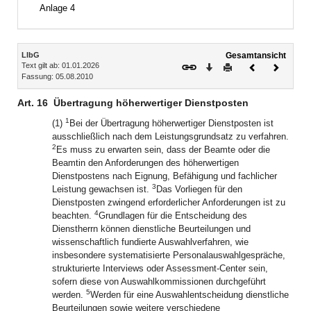
Anlage 4
Inhalt
LlbG
Gesamtansicht
Text gilt ab: 01.01.2026
Download
Drucken
Vorheriges
Nächste
Fassung: 05.08.2010
Dokument
Dokume
Art. 16
Übertragung höherwertiger Dienstposten
1
(1)
Bei der Übertragung höherwertiger Dienstposten ist
ausschließlich nach dem Leistungsgrundsatz zu verfahren.
2
Es muss zu erwarten sein, dass der Beamte oder die
Beamtin den Anforderungen des höherwertigen
Dienstpostens nach Eignung, Befähigung und fachlicher
3
Leistung gewachsen ist.
Das Vorliegen für den
Dienstposten zwingend erforderlicher Anforderungen ist zu
4
beachten.
Grundlagen für die Entscheidung des
Dienstherrn können dienstliche Beurteilungen und
wissenschaftlich fundierte Auswahlverfahren, wie
insbesondere systematisierte Personalauswahlgespräche,
strukturierte Interviews oder Assessment-Center sein,
sofern diese von Auswahlkommissionen durchgeführt
5
werden.
Werden für eine Auswahlentscheidung dienstliche
Beurteilungen sowie weitere verschiedene