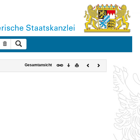
Suche ausführen
Suche zurücksetzen
Download
Drucken
Vorheriges
Nächstes
Gesamtansicht
Dokument
Dokument