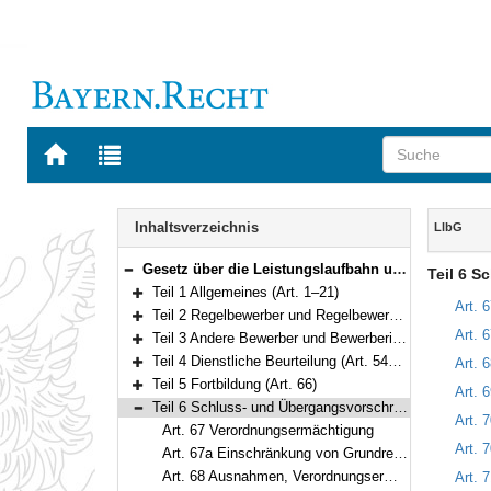
Zur
Zur
Startseite
Trefferliste
von
der
Navigation
BAYERN.RECHT
letzten
Inhalt
Inhaltsverzeichnis
LlbG
Suche
Gesetz über die Leistungslaufbahn und die Fachlaufbahnen der bayerischen Beamten und Beamtinnen (Leistungslaufbahngesetz – LlbG) Vom 5. August 2010 (GVBl. S. 410, 571) BayRS 2030-1-4-F (Art. 1–71)
Teil 6 S
Bereich reduzieren
Teil 1 Allgemeines (Art. 1–21)
Bereich erweitern
Art. 
Teil 2 Regelbewerber und Regelbewerberinnen (Art. 22–51)
Bereich erweitern
Art. 
Teil 3 Andere Bewerber und Bewerberinnen (Art. 52–53)
Bereich erweitern
Teil 4 Dienstliche Beurteilung (Art. 54–65)
Art. 
Bereich erweitern
Teil 5 Fortbildung (Art. 66)
Art. 
Bereich erweitern
Teil 6 Schluss- und Übergangsvorschriften (Art. 67–71)
Art. 
Bereich reduzieren
Art. 67 Verordnungsermächtigung
Art. 
Art. 67a Einschränkung von Grundrechten
Art. 68 Ausnahmen, Verordnungsermächtigung
Art. 