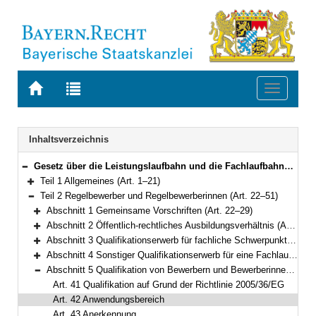
Zur
Zur
Toggle
Startseite
Trefferliste
navigati
von
der
BAYERN.RECHT
letzten
Navigation
Inhaltsverzeichnis
Suche
Gesetz über die Leistungslaufbahn und die Fachlaufbahnen der bayerischen Beamten und Beamtinnen (Leistungslaufbahngesetz – LlbG) Vom 5. August 2010 (GVBl. S. 410, 571) BayRS 2030-1-4-F (Art. 1–71)
Bereich reduzieren
Teil 1 Allgemeines (Art. 1–21)
Bereich erweitern
Teil 2 Regelbewerber und Regelbewerberinnen (Art. 22–51)
Bereich reduzieren
Abschnitt 1 Gemeinsame Vorschriften (Art. 22–29)
Bereich erweitern
Abschnitt 2 Öffentlich-rechtliches Ausbildungsverhältnis (Art. 30–33)
Bereich erweitern
Abschnitt 3 Qualifikationserwerb für fachliche Schwerpunkte mit Vorbereitungsdienst (Art. 34–37)
Bereich erweitern
Abschnitt 4 Sonstiger Qualifikationserwerb für eine Fachlaufbahn (Art. 38–40)
Bereich erweitern
Abschnitt 5 Qualifikation von Bewerbern und Bewerberinnen aus Mitgliedstaaten (Art. 41–51)
Bereich reduzieren
Art. 41 Qualifikation auf Grund der Richtlinie 2005/36/EG
Art. 42 Anwendungsbereich
Art. 43 Anerkennung