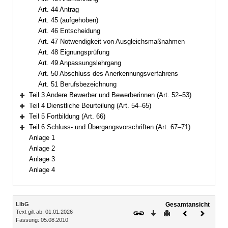
Art. 44 Antrag
Art. 45 (aufgehoben)
Art. 46 Entscheidung
Art. 47 Notwendigkeit von Ausgleichsmaßnahmen
Art. 48 Eignungsprüfung
Art. 49 Anpassungslehrgang
Art. 50 Abschluss des Anerkennungsverfahrens
Art. 51 Berufsbezeichnung
Teil 3 Andere Bewerber und Bewerberinnen (Art. 52–53)
Bereich erweitern
Teil 4 Dienstliche Beurteilung (Art. 54–65)
Bereich erweitern
Teil 5 Fortbildung (Art. 66)
Bereich erweitern
Teil 6 Schluss- und Übergangsvorschriften (Art. 67–71)
Bereich erweitern
Anlage 1
Anlage 2
Anlage 3
Anlage 4
Inhalt
LlbG
Gesamtansicht
Text gilt ab: 01.01.2026
Download
Drucken
Vorheriges
Nächste
Fassung: 05.08.2010
Dokument
Dokume