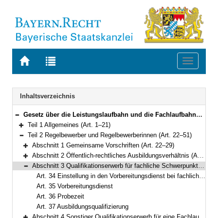
Zur
Zur
Toggle
Startseite
Trefferliste
navigati
von
der
BAYERN.RECHT
letzten
Navigation
Inhaltsverzeichnis
Suche
Gesetz über die Leistungslaufbahn und die Fachlaufbahnen der bayerischen Beamten und Beamtinnen (Leistungslaufbahngesetz – LlbG) Vom 5. August 2010 (GVBl. S. 410, 571) BayRS 2030-1-4-F (Art. 1–71)
Bereich reduzieren
Teil 1 Allgemeines (Art. 1–21)
Bereich erweitern
Teil 2 Regelbewerber und Regelbewerberinnen (Art. 22–51)
Bereich reduzieren
Abschnitt 1 Gemeinsame Vorschriften (Art. 22–29)
Bereich erweitern
Abschnitt 2 Öffentlich-rechtliches Ausbildungsverhältnis (Art. 30–33)
Bereich erweitern
Abschnitt 3 Qualifikationserwerb für fachliche Schwerpunkte mit Vorbereitungsdienst (Art. 34–37)
Bereich reduzieren
Art. 34 Einstellung in den Vorbereitungsdienst bei fachlichen Schwerpunkten mit technischer Ausrichtung
Art. 35 Vorbereitungsdienst
Art. 36 Probezeit
Art. 37 Ausbildungsqualifizierung
Abschnitt 4 Sonstiger Qualifikationserwerb für eine Fachlaufbahn (Art. 38–40)