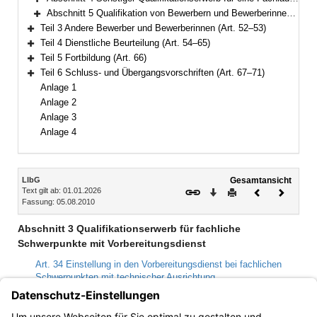
Bereich erweitern
Abschnitt 5 Qualifikation von Bewerbern und Bewerberinnen aus Mitgliedstaaten (Art. 41–51)
Bereich erweitern
Teil 3 Andere Bewerber und Bewerberinnen (Art. 52–53)
Bereich erweitern
Teil 4 Dienstliche Beurteilung (Art. 54–65)
Bereich erweitern
Teil 5 Fortbildung (Art. 66)
Bereich erweitern
Teil 6 Schluss- und Übergangsvorschriften (Art. 67–71)
Bereich erweitern
Anlage 1
Anlage 2
Anlage 3
Anlage 4
Inhalt
LlbG
Gesamtansicht
Text gilt ab: 01.01.2026
Download
Drucken
Vorheriges
Nächste
Fassung: 05.08.2010
Dokument
Dokume
Abschnitt 3 Qualifikationserwerb für fachliche
Schwerpunkte mit Vorbereitungsdienst
Art. 34 Einstellung in den Vorbereitungsdienst bei fachlichen
Schwerpunkten mit technischer Ausrichtung
Art. 35 Vorbereitungsdienst
Art. 36 Probezeit