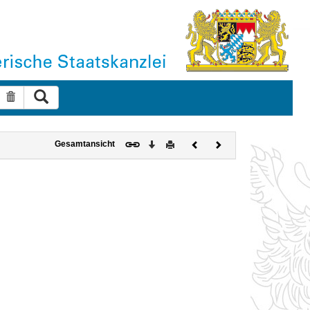
Suche ausführen
Suche zurücksetzen
Download
Drucken
Vorheriges
Nächstes
Gesamtansicht
Dokument
Dokument