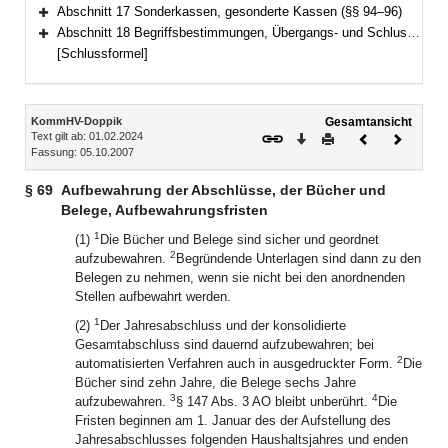
Bereich erweitern
Abschnitt 17 Sonderkassen, gesonderte Kassen (§§ 94–96)
Bereich erweitern
Abschnitt 18 Begriffsbestimmungen, Übergangs- und Schlussvorschriften (§§ 97–100)
Bereich erweitern
[Schlussformel]
Inhalt
KommHV-Doppik
Gesamtansicht
Text gilt ab: 01.02.2024
Download
Drucken
Vorheriges
Nächste
Fassung: 05.10.2007
Dokument
Dokume
§ 69
Aufbewahrung der Abschlüsse, der Bücher und
Belege, Aufbewahrungsfristen
1
(1)
Die Bücher und Belege sind sicher und geordnet
2
aufzubewahren.
Begründende Unterlagen sind dann zu den
Belegen zu nehmen, wenn sie nicht bei den anordnenden
Stellen aufbewahrt werden.
1
(2)
Der Jahresabschluss und der konsolidierte
Gesamtabschluss sind dauernd aufzubewahren; bei
2
automatisierten Verfahren auch in ausgedruckter Form.
Die
Bücher sind zehn Jahre, die Belege sechs Jahre
3
4
aufzubewahren.
§ 147 Abs. 3 AO bleibt unberührt.
Die
Fristen beginnen am 1. Januar des der Aufstellung des
Jahresabschlusses folgenden Haushaltsjahres und enden