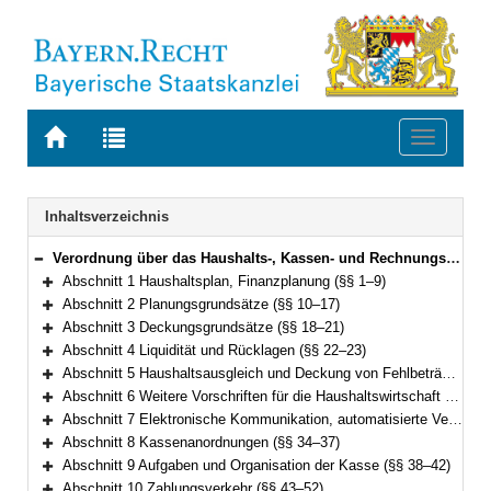
Zur
Zur
Toggle
Startseite
Trefferliste
navigati
von
der
BAYERN.RECHT
letzten
Navigation
Inhaltsverzeichnis
Suche
Verordnung über das Haushalts-, Kassen- und Rechnungswesen der Gemeinden, der Landkreise und der Bezirke nach den Grundsätzen der doppelten kommunalen Buchführung (Kommunalhaushaltsverordnung-Doppik – KommHV-Doppik) Vom 5. Oktober 2007 (GVBl. S. 678) BayRS 2023-3-I (§§ 1–100)
Bereich reduzieren
Abschnitt 1 Haushaltsplan, Finanzplanung (§§ 1–9)
Bereich erweitern
Abschnitt 2 Planungsgrundsätze (§§ 10–17)
Bereich erweitern
Abschnitt 3 Deckungsgrundsätze (§§ 18–21)
Bereich erweitern
Abschnitt 4 Liquidität und Rücklagen (§§ 22–23)
Bereich erweitern
Abschnitt 5 Haushaltsausgleich und Deckung von Fehlbeträgen (§ 24)
Bereich erweitern
Abschnitt 6 Weitere Vorschriften für die Haushaltswirtschaft (§§ 25–32)
Bereich erweitern
Abschnitt 7 Elektronische Kommunikation, automatisierte Verfahren (§ 33)
Bereich erweitern
Abschnitt 8 Kassenanordnungen (§§ 34–37)
Bereich erweitern
Abschnitt 9 Aufgaben und Organisation der Kasse (§§ 38–42)
Bereich erweitern
Abschnitt 10 Zahlungsverkehr (§§ 43–52)