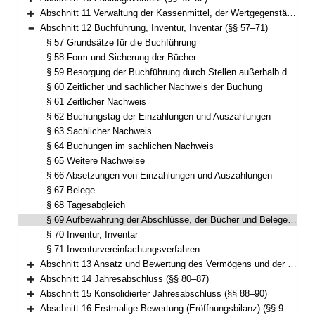
Bereich erweitern
Abschnitt 11 Verwaltung der Kassenmittel, der Wertgegenstände und anderer Gegenstände (§§ 53–56)
Bereich erweitern
Abschnitt 12 Buchführung, Inventur, Inventar (§§ 57–71)
Bereich reduzieren
§ 57 Grundsätze für die Buchführung
§ 58 Form und Sicherung der Bücher
§ 59 Besorgung der Buchführung durch Stellen außerhalb der eigenen Verwaltung
§ 60 Zeitlicher und sachlicher Nachweis der Buchung
§ 61 Zeitlicher Nachweis
§ 62 Buchungstag der Einzahlungen und Auszahlungen
§ 63 Sachlicher Nachweis
§ 64 Buchungen im sachlichen Nachweis
§ 65 Weitere Nachweise
§ 66 Absetzungen von Einzahlungen und Auszahlungen
§ 67 Belege
§ 68 Tagesabgleich
§ 69 Aufbewahrung der Abschlüsse, der Bücher und Belege, Aufbewahrungsfristen
§ 70 Inventur, Inventar
§ 71 Inventurvereinfachungsverfahren
Abschnitt 13 Ansatz und Bewertung des Vermögens und der Schulden (§§ 72–79)
Bereich erweitern
Abschnitt 14 Jahresabschluss (§§ 80–87)
Bereich erweitern
Abschnitt 15 Konsolidierter Jahresabschluss (§§ 88–90)
Bereich erweitern
Abschnitt 16 Erstmalige Bewertung (Eröffnungsbilanz) (§§ 91–93)