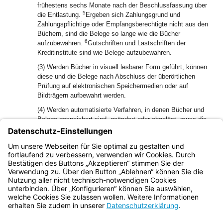
frühestens sechs Monate nach der Beschlussfassung über
5
die Entlastung.
Ergeben sich Zahlungsgrund und
Zahlungspflichtige oder Empfangsberechtigte nicht aus den
Büchern, sind die Belege so lange wie die Bücher
6
aufzubewahren.
Gutschriften und Lastschriften der
Kreditinstitute sind wie Belege aufzubewahren.
(3) Werden Bücher in visuell lesbarer Form geführt, können
diese und die Belege nach Abschluss der überörtlichen
Prüfung auf elektronischen Speichermedien oder auf
Bildträgern aufbewahrt werden.
(4) Werden automatisierte Verfahren, in denen Bücher und
Belege gespeichert sind, geändert oder abgelöst, muss die
maschinelle Auswertung der gespeicherten Daten innerhalb
der Aufbewahrungsfristen auch mit den geänderten oder
neuen Verfahren oder durch ein anderes System
gewährleistet sein.
Bayern.de
BayernPortal
Datenschutz