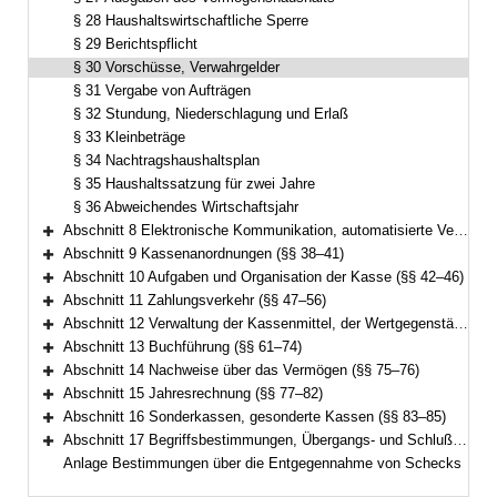
§ 28 Haushaltswirtschaftliche Sperre
§ 29 Berichtspflicht
§ 30 Vorschüsse, Verwahrgelder
§ 31 Vergabe von Aufträgen
§ 32 Stundung, Niederschlagung und Erlaß
§ 33 Kleinbeträge
§ 34 Nachtragshaushaltsplan
§ 35 Haushaltssatzung für zwei Jahre
§ 36 Abweichendes Wirtschaftsjahr
Abschnitt 8 Elektronische Kommunikation, automatisierte Verfahren (§ 37)
Bereich erweitern
Abschnitt 9 Kassenanordnungen (§§ 38–41)
Bereich erweitern
Abschnitt 10 Aufgaben und Organisation der Kasse (§§ 42–46)
Bereich erweitern
Abschnitt 11 Zahlungsverkehr (§§ 47–56)
Bereich erweitern
Abschnitt 12 Verwaltung der Kassenmittel, der Wertgegenstände und anderer Gegenstände (§§ 57–60)
Bereich erweitern
Abschnitt 13 Buchführung (§§ 61–74)
Bereich erweitern
Abschnitt 14 Nachweise über das Vermögen (§§ 75–76)
Bereich erweitern
Abschnitt 15 Jahresrechnung (§§ 77–82)
Bereich erweitern
Abschnitt 16 Sonderkassen, gesonderte Kassen (§§ 83–85)
Bereich erweitern
Abschnitt 17 Begriffsbestimmungen, Übergangs- und Schlußvorschriften (§§ 86–89)
Bereich erweitern
Anlage Bestimmungen über die Entgegennahme von Schecks