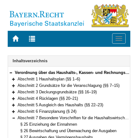
Zur
Zur
Toggle
Startseite
Trefferliste
navigati
von
der
BAYERN.RECHT
letzten
Navigation
Inhaltsverzeichnis
Suche
Verordnung über das Haushalts-, Kassen- und Rechnungswesen der Gemeinden, der Landkreise und der Bezirke nach den Grundsätzen der Kameralistik (Kommunalhaushaltsverordnung – Kameralistik – KommHV-Kameralistik) Vom 3. Dezember 1976 (BayRS Nr. II S. 443) BayRS 2023-1-I (§§ 1–89)
Bereich reduzieren
Abschnitt 1 Haushaltsplan (§§ 1–6)
Bereich erweitern
Abschnitt 2 Grundsätze für die Veranschlagung (§§ 7–15)
Bereich erweitern
Abschnitt 3 Deckungsgrundsätze (§§ 16–19)
Bereich erweitern
Abschnitt 4 Rücklagen (§§ 20–21)
Bereich erweitern
Abschnitt 5 Ausgleich des Haushalts (§§ 22–23)
Bereich erweitern
Abschnitt 6 Finanzplanung (§ 24)
Bereich erweitern
Abschnitt 7 Besondere Vorschriften für die Haushaltswirtschaft (§§ 25–36)
Bereich reduzieren
§ 25 Einziehung der Einnahmen
§ 26 Bewirtschaftung und Überwachung der Ausgaben
§ 27 Ausgaben des Vermögenshaushalts