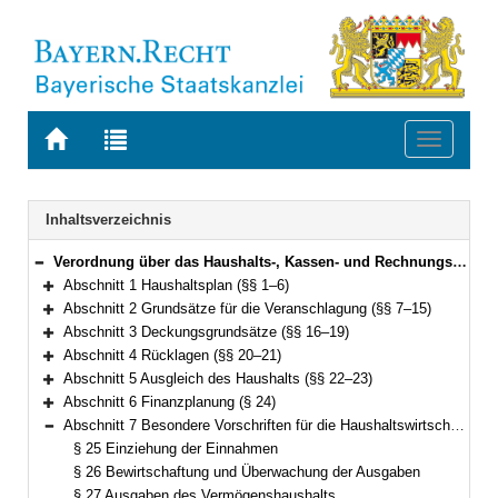
Zur
Zur
Toggle
Startseite
Trefferliste
navigati
von
der
BAYERN.RECHT
letzten
Navigation
Inhaltsverzeichnis
Suche
Verordnung über das Haushalts-, Kassen- und Rechnungswesen der Gemeinden, der Landkreise und der Bezirke nach den Grundsätzen der Kameralistik (Kommunalhaushaltsverordnung – Kameralistik – KommHV-Kameralistik) Vom 3. Dezember 1976 (BayRS Nr. II S. 443) BayRS 2023-1-I (§§ 1–89)
Bereich reduzieren
Abschnitt 1 Haushaltsplan (§§ 1–6)
Bereich erweitern
Abschnitt 2 Grundsätze für die Veranschlagung (§§ 7–15)
Bereich erweitern
Abschnitt 3 Deckungsgrundsätze (§§ 16–19)
Bereich erweitern
Abschnitt 4 Rücklagen (§§ 20–21)
Bereich erweitern
Abschnitt 5 Ausgleich des Haushalts (§§ 22–23)
Bereich erweitern
Abschnitt 6 Finanzplanung (§ 24)
Bereich erweitern
Abschnitt 7 Besondere Vorschriften für die Haushaltswirtschaft (§§ 25–36)
Bereich reduzieren
§ 25 Einziehung der Einnahmen
§ 26 Bewirtschaftung und Überwachung der Ausgaben
§ 27 Ausgaben des Vermögenshaushalts