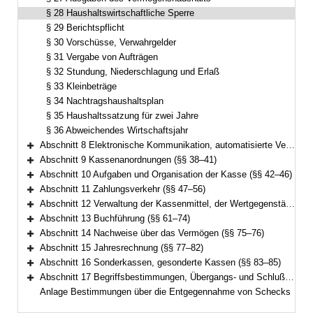
§ 28 Haushaltswirtschaftliche Sperre
§ 29 Berichtspflicht
§ 30 Vorschüsse, Verwahrgelder
§ 31 Vergabe von Aufträgen
§ 32 Stundung, Niederschlagung und Erlaß
§ 33 Kleinbeträge
§ 34 Nachtragshaushaltsplan
§ 35 Haushaltssatzung für zwei Jahre
§ 36 Abweichendes Wirtschaftsjahr
Abschnitt 8 Elektronische Kommunikation, automatisierte Verfahren (§ 37)
Bereich erweitern
Abschnitt 9 Kassenanordnungen (§§ 38–41)
Bereich erweitern
Abschnitt 10 Aufgaben und Organisation der Kasse (§§ 42–46)
Bereich erweitern
Abschnitt 11 Zahlungsverkehr (§§ 47–56)
Bereich erweitern
Abschnitt 12 Verwaltung der Kassenmittel, der Wertgegenstände und anderer Gegenstände (§§ 57–60)
Bereich erweitern
Abschnitt 13 Buchführung (§§ 61–74)
Bereich erweitern
Abschnitt 14 Nachweise über das Vermögen (§§ 75–76)
Bereich erweitern
Abschnitt 15 Jahresrechnung (§§ 77–82)
Bereich erweitern
Abschnitt 16 Sonderkassen, gesonderte Kassen (§§ 83–85)
Bereich erweitern
Abschnitt 17 Begriffsbestimmungen, Übergangs- und Schlußvorschriften (§§ 86–89)
Bereich erweitern
Anlage Bestimmungen über die Entgegennahme von Schecks