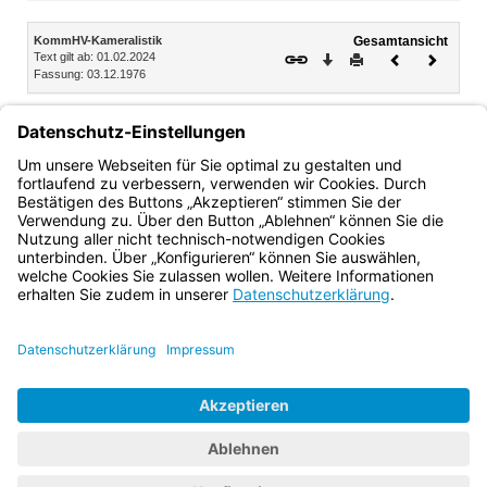
Inhalt
KommHV-Kameralistik
Gesamtansicht
Text gilt ab: 01.02.2024
Download
Drucken
Vorheriges
Nächste
Fassung: 03.12.1976
Dokument
Dokume
§ 28
Haushaltswirtschaftliche Sperre
Wenn die Entwicklung der Einnahmen oder Ausgaben es
erfordert, ist die Inanspruchnahme von Ausgabemitteln und
Verpflichtungsermächtigungen zu sperren.
Bayern.de
BayernPortal
Datenschutz
Impressum
Barrierefreiheit
Hilfe
Kontakt
Kontrastwechsel
Schriftgröße